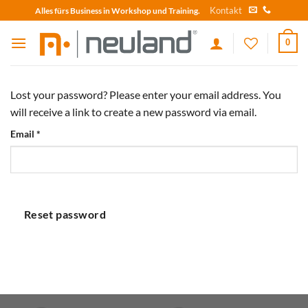
Skip
Kontakt
Alles fürs Business in Workshop und Training.
to
content
0
Lost your password? Please enter your email address. You
will receive a link to create a new password via email.
Email
*
Reset password