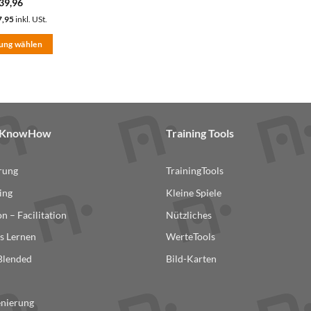
39,96
7,95
inkl. USt.
ung wählen
& KnowHow
Training Tools
erung
TrainingTools
ing
Kleine Spiele
n – Facilitation
Nützliches
s Lernen
WerteTools
ite
 Blended
Bild-Karten
n
enierung