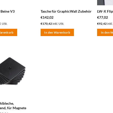
r Beine V3
Tasche für GraphicWall Zubehör
LW-X Flip
€
142,02
€
77,02
l. USt.
€
170,42
inkl. USt.
€
92,42
inkl.
Warenkorb
In den Warenkorb
In den 
zum
Merkzettel
hinzufügen
hlbleche,
bend, für Magnete