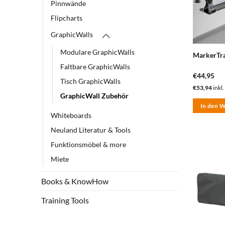
Pinnwände
Flipcharts
GraphicWalls
Modulare GraphicWalls
MarkerTr
Faltbare GraphicWalls
€
44,95
Tisch GraphicWalls
€
53,94
inkl.
GraphicWall Zubehör
In den 
Whiteboards
Neuland Literatur & Tools
Funktionsmöbel & more
Miete
Books & KnowHow
Training Tools