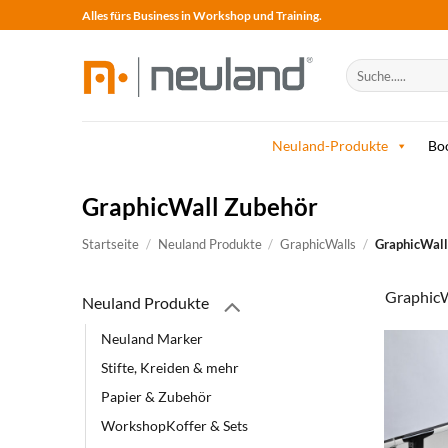
Skip
Alles fürs Business in Workshop und Training.
to
content
Suche
nach:
Neuland-Produkte
Bo
GraphicWall Zubehör
Startseite
/
Neuland Produkte
/
GraphicWalls
/
GraphicWall
GraphicW
Neuland Produkte
Neuland Marker
Stifte, Kreiden & mehr
Papier & Zubehör
WorkshopKoffer & Sets