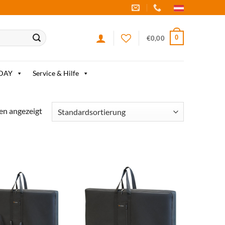
0
€
0,00
IDAY
Service & Hilfe
en angezeigt
zum
zum
Merkzettel
Merkzettel
hinzufügen
hinzufügen