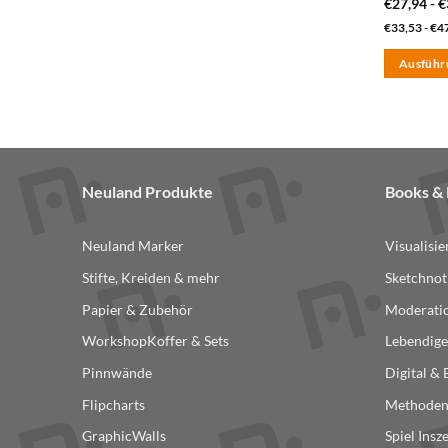
€
27,94
-
€
€
33,53
-
€
4
Ausführ
Dieses
Produkt
weist
mehrere
Varianten
Neuland Produkte
Books 
auf.
Die
Neuland Marker
Visualisi
Optionen
können
Stifte, Kreiden & mehr
Sketchnot
auf
Papier & Zubehör
Moderatio
der
WorkshopKoffer & Sets
Lebendige
Produktse
gewählt
Pinnwände
Digital &
werden
Flipcharts
Methode
GraphicWalls
Spiel Insz