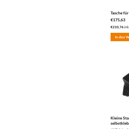
Tasche fü
€
175,63
€
210,76
ink
In den 
Kleine Sta
selbstkle