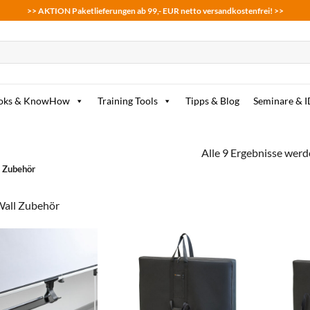
>> AKTION Paketlieferungen ab 99,- EUR netto versandkostenfrei! >>
oks & KnowHow
Training Tools
Tipps & Blog
Seminare & 
Alle 9 Ergebnisse werd
 Zubehör
all Zubehör
zum
zum
Merkzettel
Merkzettel
hinzufügen
hinzufügen