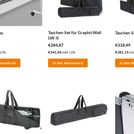
Taschen-Set für GraphicWall
ay
Taschen-S
LW-X
€
284,87
€
318,49
 USt.
€
341,84
inkl. USt.
€
382,19
ink
Warenkorb
In den Warenkorb
In den 
zum
zum
Merkzettel
Merkzettel
hinzufügen
hinzufügen