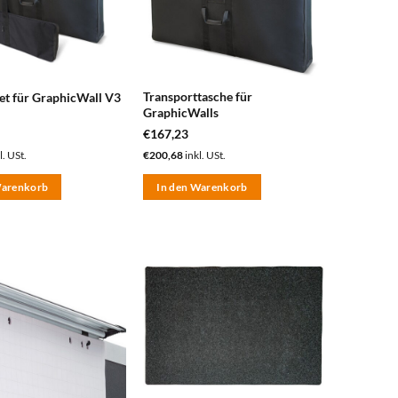
Transporttasche für
et für GraphicWall V3
GraphicWalls
€
167,23
l. USt.
€
200,68
inkl. USt.
Warenkorb
In den Warenkorb
zum
zum
Merkzettel
Merkzettel
hinzufügen
hinzufügen