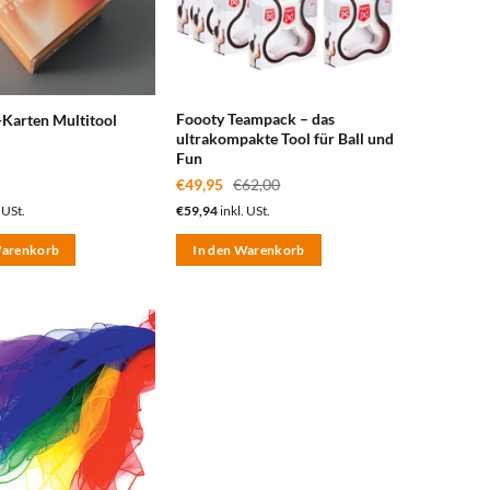
Foooty Teampack – das
Karten Multitool
ultrakompakte Tool für Ball und
Fun
€
49,95
€
62,00
 USt.
€
59,94
inkl. USt.
Warenkorb
In den Warenkorb
zum
Merkzettel
hinzufügen