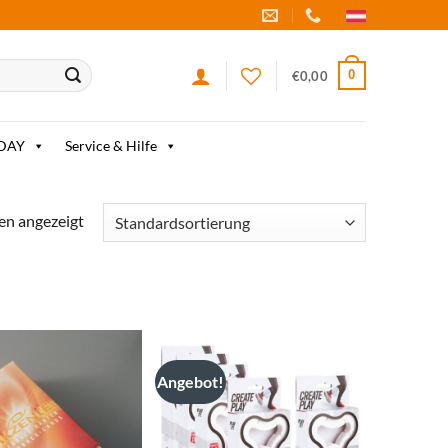
0
€
0,00
IDAY
Service & Hilfe
en angezeigt
Angebot!
zum
zum
Merkzettel
Merkzettel
hinzufügen
hinzufügen