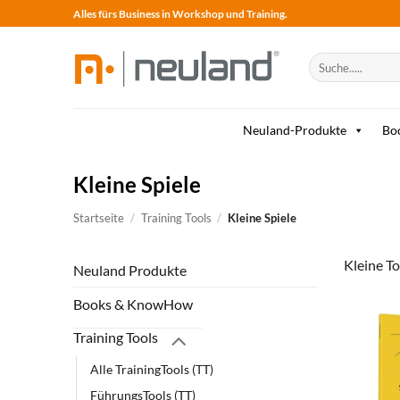
Skip
Alles fürs Business in Workshop und Training.
to
content
Suche
nach:
Neuland-Produkte
Bo
Kleine Spiele
Startseite
/
Training Tools
/
Kleine Spiele
Kleine T
Neuland Produkte
Books & KnowHow
Training Tools
Alle TrainingTools (TT)
FührungsTools (TT)