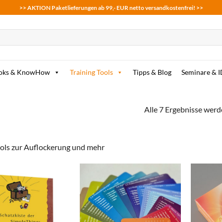
>> AKTION Paketlieferungen ab 99,- EUR netto versandkostenfrei! >>
oks & KnowHow
Training Tools
Tipps & Blog
Seminare & 
Alle 7 Ergebnisse werd
ools zur Auflockerung und mehr
zum
zum
Merkzettel
Merkzettel
hinzufügen
hinzufügen