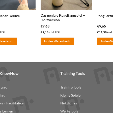
Das geniale Kugelfangspiel –
ieher Deluxe
Jongliertu
Holzversion
€
7,63
€
9,65
 USt.
€
9,16
inkl. USt.
€
11,58
inkl.
Warenkorb
In den Warenkorb
In den 
& KnowHow
Training Tools
erung
TrainingTools
ing
Kleine Spiele
n – Facilitation
Nützliches
s Lernen
WerteTools