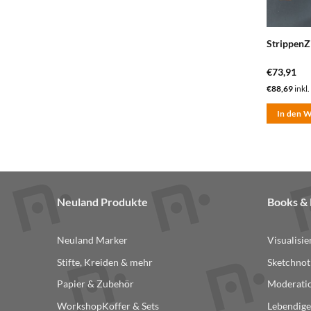
StrippenZ
€
73,91
€
88,69
inkl.
In den 
Neuland Produkte
Books 
Neuland Marker
Visualisi
Stifte, Kreiden & mehr
Sketchnot
Papier & Zubehör
Moderatio
WorkshopKoffer & Sets
Lebendige