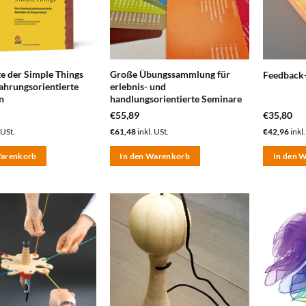
te der Simple Things
Große Übungssammlung für
Feedback-
fahrungsorientierte
erlebnis- und
n
handlungsorientierte Seminare
€
55,89
€
35,80
 USt.
€
61,48
inkl. USt.
€
42,96
inkl.
Warenkorb
In den Warenkorb
In den 
zum
zum
Merkzettel
Merkzettel
hinzufügen
hinzufügen