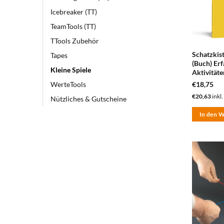
Icebreaker (TT)
TeamTools (TT)
TTools Zubehör
Schatzkis
Tapes
(Buch) Er
Kleine Spiele
Aktivitäte
€
18,75
WerteTools
€
20,63
inkl.
Nützliches & Gutscheine
In den 