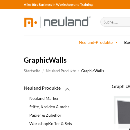
Skip
Alles fürs Business in Workshop und Training.
to
content
Suche
nach:
Neuland-Produkte
Bo
GraphicWalls
Startseite
/
Neuland Produkte
/
GraphicWalls
GraphicW
Neuland Produkte
Neuland Marker
Stifte, Kreiden & mehr
Papier & Zubehör
WorkshopKoffer & Sets