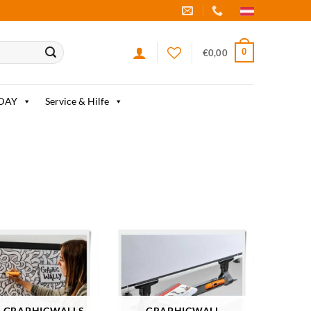
0
€
0,00
IDAY
Service & Hilfe
H GRAPHICWALLS
GRAPHICWALL