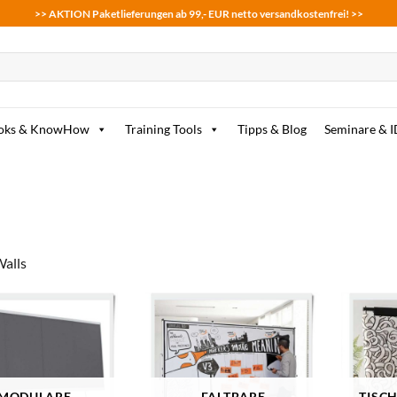
>> AKTION Paketlieferungen ab 99,- EUR netto versandkostenfrei! >>
oks & KnowHow
Training Tools
Tipps & Blog
Seminare & 
alls
MODULARE
FALTBARE
TISC