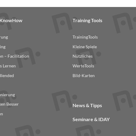
& KnowHow
Training Tools
erung
TrainingTools
ing
Kleine Spiele
n – Facilitation
Nützliches
s Lernen
WerteTools
 Blended
Bild-Karten
n
enierung
en Besser
News & Tipps
en
Seminare & IDAY