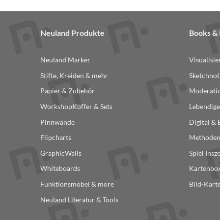
Neuland Produkte
Books 
Neuland Marker
Visualisi
Stifte, Kreiden & mehr
Sketchnot
Papier & Zubehör
Moderatio
WorkshopKoffer & Sets
Lebendige
Pinnwände
Digital &
Flipcharts
Methode
GraphicWalls
Spiel Insz
Whiteboards
Kartenbox
Funktionsmöbel & more
Bild-Kart
Neuland Literatur & Tools