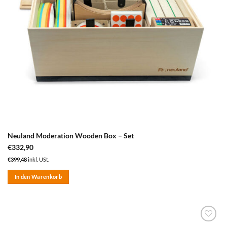
Neuland Moderation Wooden Box – Set
€
332,90
€
399,48
inkl. USt.
In den Warenkorb