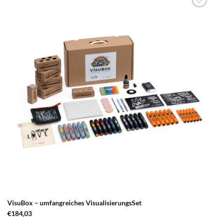
zum
Merkzettel
hinzufügen
VisuBox – umfangreiches VisualisierungsSet
€
184,03