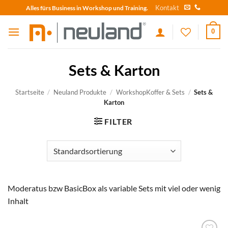
Skip
Kontakt
Alles fürs Business in Workshop und Training.
to
content
0
Sets & Karton
Startseite
/
Neuland Produkte
/
WorkshopKoffer & Sets
/
Sets &
Karton
FILTER
Moderatus bzw BasicBox als variable Sets mit viel oder wenig
Inhalt