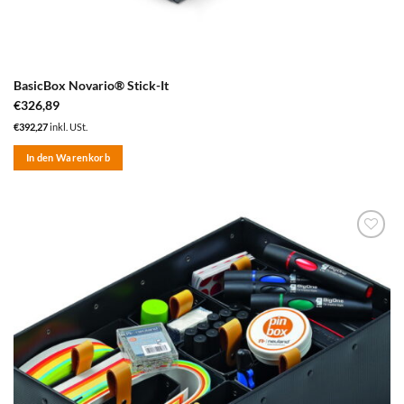
BasicBox Novario® Stick-It
€
326,89
€
392,27
inkl. USt.
In den Warenkorb
zum
Merkzettel
hinzufügen