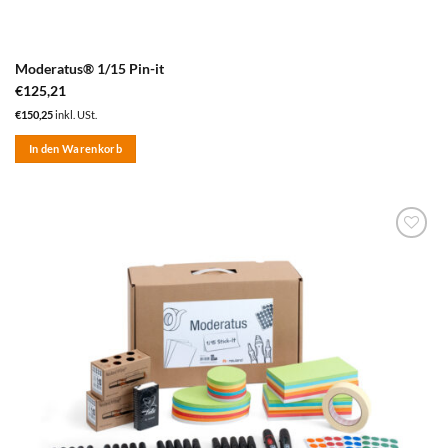
Moderatus® 1/15 Pin-it
€
125,21
€
150,25
inkl. USt.
In den Warenkorb
zum
Merkzettel
hinzufügen