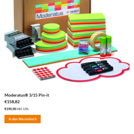
Moderatus® 3/15 Pin-it
€
158,82
€
190,58
inkl. USt.
In den Warenkorb