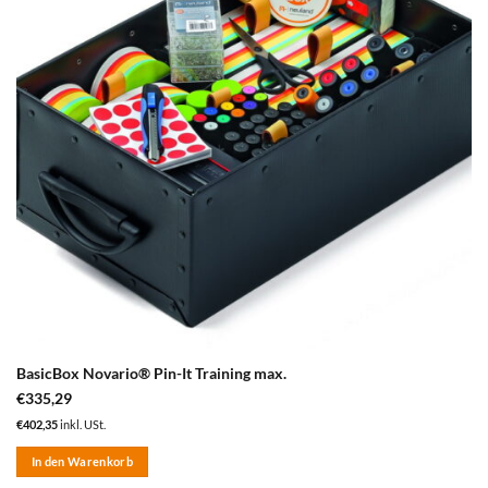
BasicBox Novario® Pin-It Training max.
€
335,29
€
402,35
inkl. USt.
In den Warenkorb