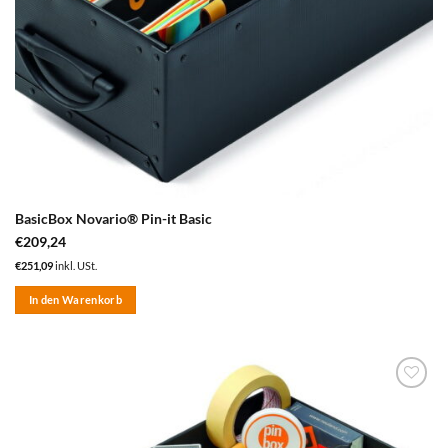
BasicBox Novario® Pin-it Basic
€
209,24
€
251,09
inkl. USt.
In den Warenkorb
zum
Merkzettel
hinzufügen