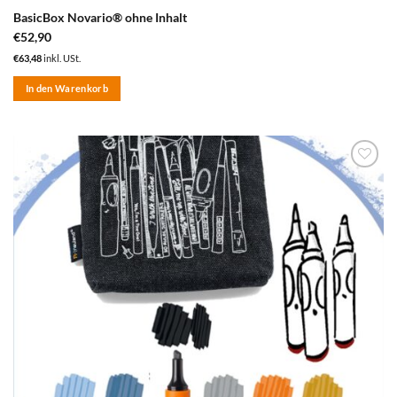
BasicBox Novario® ohne Inhalt
€
52,90
€
63,48
inkl. USt.
In den Warenkorb
zum
Merkzettel
hinzufügen