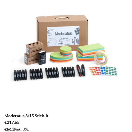
zum
Merkzettel
hinzufügen
Moderatus 3/15 Stick-It
€
217,65
€
261,18
inkl. USt.