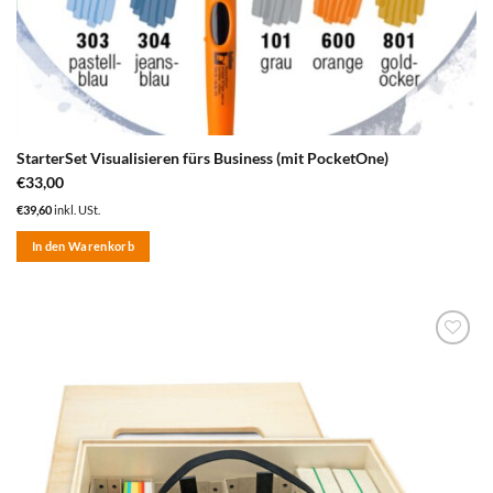
StarterSet Visualisieren fürs Business (mit PocketOne)
€
33,00
€
39,60
inkl. USt.
In den Warenkorb
zum
Merkzettel
hinzufügen