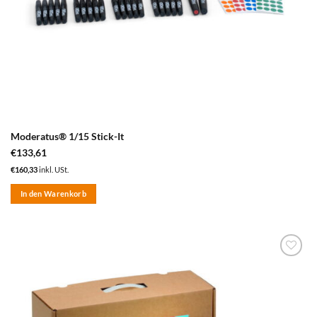
Moderatus® 1/15 Stick-It
€
133,61
€
160,33
inkl. USt.
In den Warenkorb
zum
Merkzettel
hinzufügen