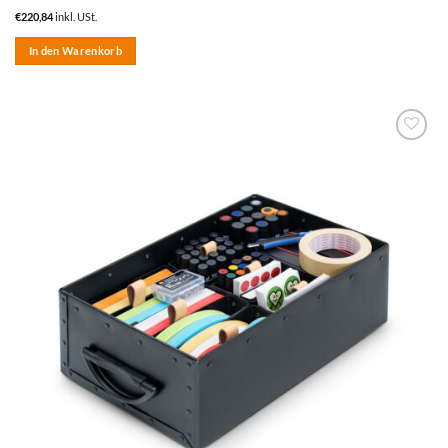
€
220,84
inkl. USt.
In den Warenkorb
zum
Merkzettel
hinzufügen