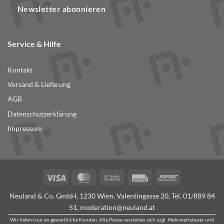
Newsletter abonnieren
Service & Hilfe
Kontakt
Versand & Lieferung
AGB
Datenschutzerklärung
Impressum
Visa
MasterCard
Bank
Rechung
Sofort
Transfer
Neuland & Co. GmbH, 1230 Wien, Valentingasse 20, Tel.
01/889 84
51
,
moderation@neuland.at
Wir liefern nur an gewerbliche Kunden. Alle Preise verstehen sich zzgl. Mehrwertsteuer und