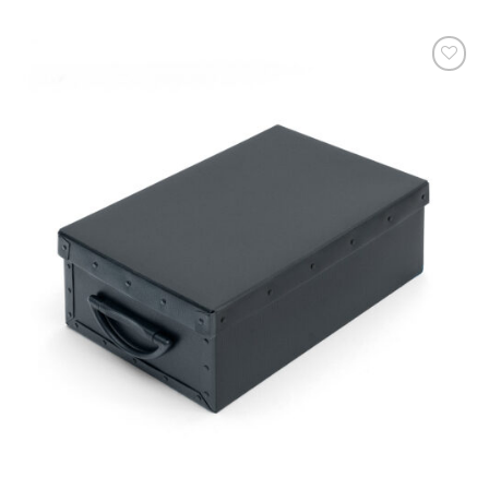
zum
Merkzettel
hinzufügen