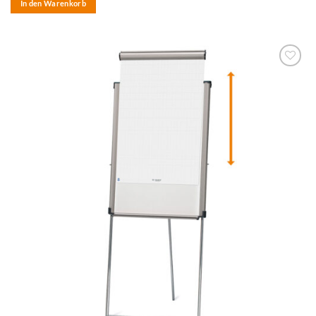
In den Warenkorb
zum
Merkzettel
hinzufügen