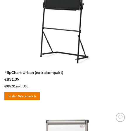
Produktseite
gewählt
werden
FlipChart Urban (extrakompakt)
€
831,09
€
997,31
inkl. USt.
In den Warenkorb
zum
Merkzettel