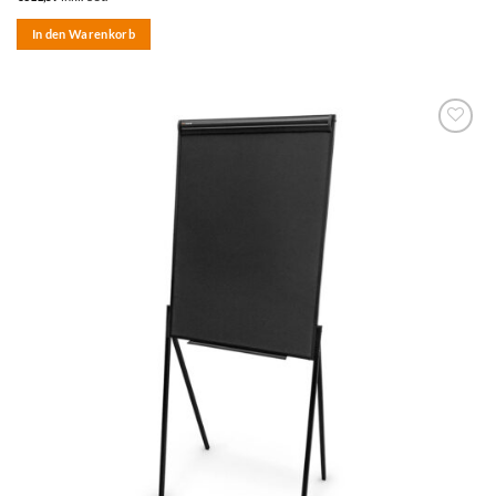
In den Warenkorb
zum
Merkzettel
hinzufügen