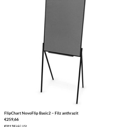
zum
Merkzettel
hinzufügen
FlipChart NovoFlip Basic2 – Filz anthrazit
€
259,66
€
311,59
inkl. USt.