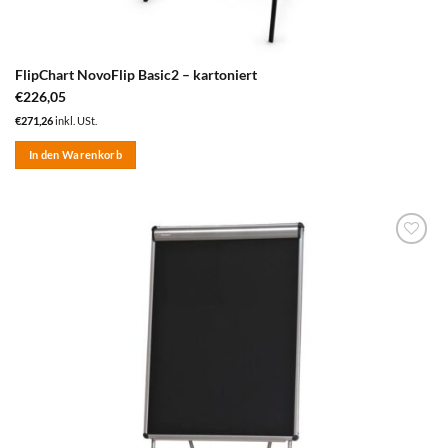
FlipChart NovoFlip Basic2 – kartoniert
€
226,05
€
271,26
inkl. USt.
In den Warenkorb
zum
Merkzettel
hinzufügen