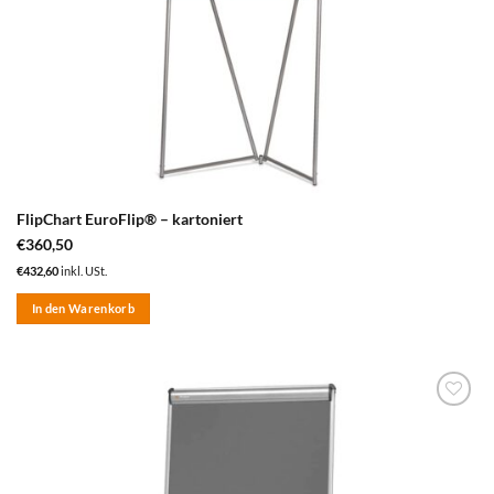
FlipChart EuroFlip® – kartoniert
€
360,50
€
432,60
inkl. USt.
In den Warenkorb
zum
Merkzettel
hinzufügen