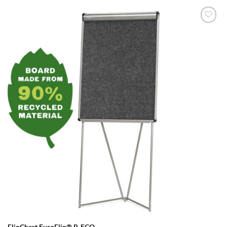
zum
Merkzettel
hinzufügen
FlipChart EuroFlip® R-ECO