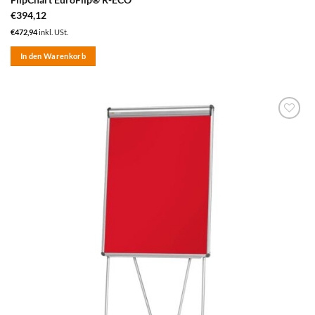
€
394,12
€
472,94
inkl. USt.
In den Warenkorb
zum
Merkzettel
hinzufügen