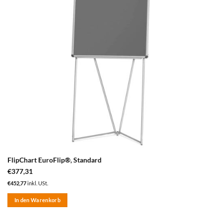
FlipChart EuroFlip®, Standard
€
377,31
€
452,77
inkl. USt.
In den Warenkorb