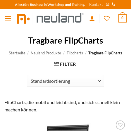
Skip
Kontakt
Alles fürs Business in Workshop und Training.
to
content
0
Tragbare FlipCharts
Startseite
/
Neuland Produkte
/
Flipcharts
/
Tragbare FlipCharts
FILTER
FlipCharts, die mobil und leicht sind, und sich schnell klein
machen können.