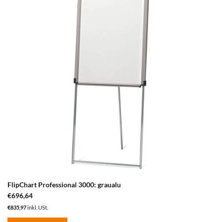
hinzufügen
FlipChart Professional 3000: graualu
€
696,64
€
835,97
inkl. USt.