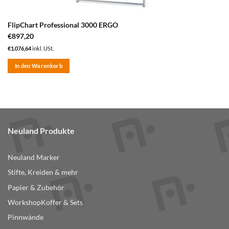
FlipChart Professional 3000 ERGO
€
897,20
€
1.076,64
inkl. USt.
In den Warenkorb
Neuland Produkte
Neuland Marker
Stifte, Kreiden & mehr
Papier & Zubehör
WorkshopKoffer & Sets
Pinnwände