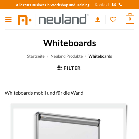
Skip
Kontakt
Alles fürs Business in Workshop und Training.
to
content
0
Whiteboards
Startseite
/
Neuland Produkte
/
Whiteboards
FILTER
Whiteboards mobil und für die Wand