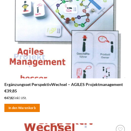
Ergänzungsset PerspektivWechsel – AGILES Projektmanagement
€
39,85
€
47,82
inkl. USt.
In den Warenkorb