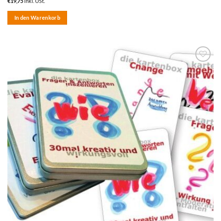
€
19,75
inkl. USt.
In den Warenkorb
zum
Merkzettel
hinzufügen