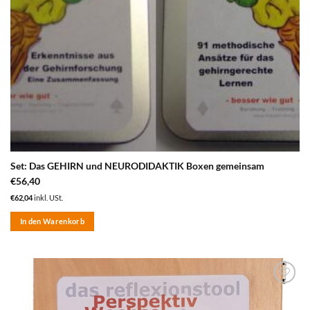
Set: Das GEHIRN und NEURODIDAKTIK Boxen gemeinsam
€
56,40
€
62,04
inkl. USt.
In den Warenkorb
zum
Merkzettel