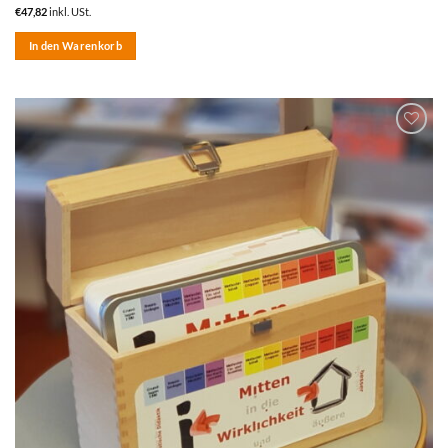
€
47,82
inkl. USt.
In den Warenkorb
zum
Merkzettel
hinzufügen