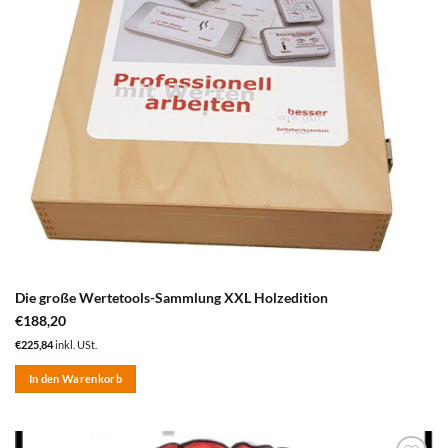
Die große Wertetools-Sammlung XXL Holzedition
€
188,20
€
225,84
inkl. USt.
In den Warenkorb