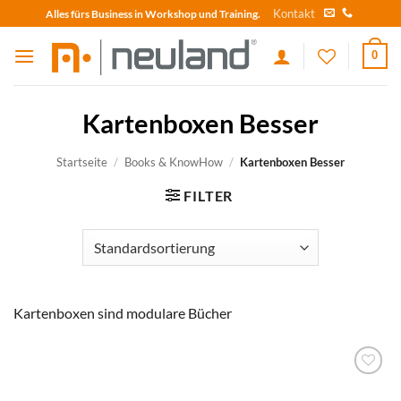
Skip
Kontakt
Alles fürs Business in Workshop und Training.
to
content
0
Kartenboxen Besser
Startseite
/
Books & KnowHow
/
Kartenboxen Besser
FILTER
Kartenboxen sind modulare Bücher
zum
Merkzettel