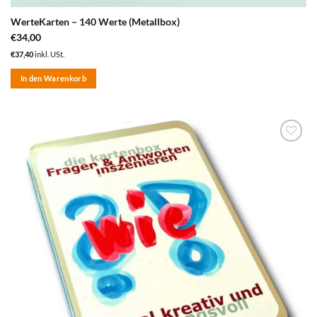
WerteKarten – 140 Werte (Metallbox)
€
34,00
€
37,40
inkl. USt.
In den Warenkorb
zum
Merkzettel
hinzufügen