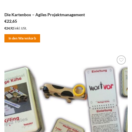
Die Kartenbox – Agiles Projektmanagement
€
22,65
€
24,92
inkl. USt.
In den Warenkorb
zum
Merkzettel
hinzufügen