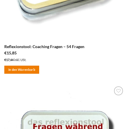
Reflexionstool: Coaching Fragen – 54 Fragen
€
15,85
€
17,44
inkl. USt.
In den Warenkorb
zum
Merkzettel
hinzufügen