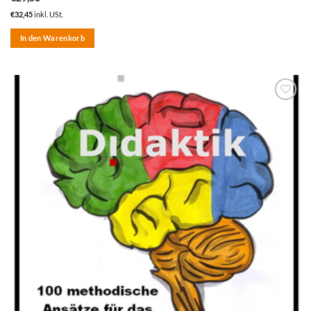
€
32,45
inkl. USt.
In den Warenkorb
zum
Merkzettel
hinzufügen