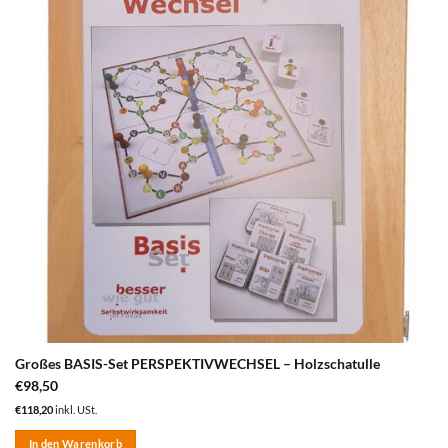
hinzufügen
Großes BASIS-Set PERSPEKTIVWECHSEL – Holzschatulle
€
98,50
€
118,20
inkl. USt.
In den Warenkorb