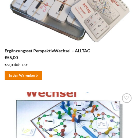
Ergänzungsset PerspektivWechsel – ALLTAG
€
55,00
€
66,00
inkl. USt.
In den Warenkorb
zum
Merkzettel
hinzufügen