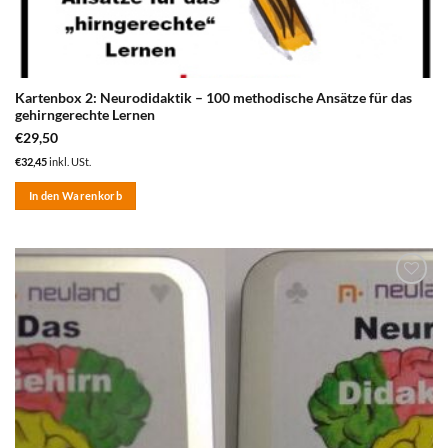
Kartenbox 2: Neurodidaktik – 100 methodische Ansätze für das
gehirngerechte Lernen
€
29,50
€
32,45
inkl. USt.
In den Warenkorb
zum
Merkzettel
hinzufügen