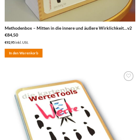
Methodenbox – Mitten in die innere und äußere Wirklichkeit…v2
€
84,50
€
92,95
inkl. USt.
In den Warenkorb
zum
Merkzettel
hinzufügen