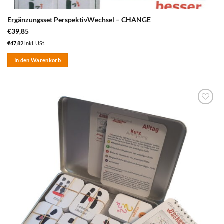
Ergänzungsset PerspektivWechsel – CHANGE
€
39,85
€
47,82
inkl. USt.
In den Warenkorb
zum
Merkzettel
hinzufügen