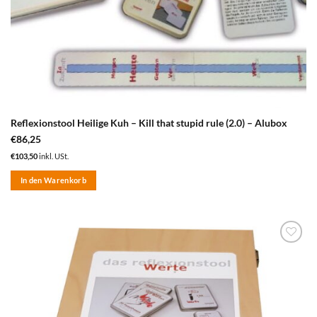
Reflexionstool Heilige Kuh – Kill that stupid rule (2.0) – Alubox
€
86,25
€
103,50
inkl. USt.
In den Warenkorb
zum
Merkzettel
hinzufügen