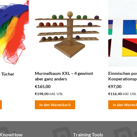
zum
zum
Merkzettel
Merkzettel
hinzufügen
hinzufügen
Murmelbaum XXL – 4 gewinnt
Einmischen pos
3 Tücher
aber ganz anders
Kooperationsp
€
165,00
€
97,00
€
198,00
inkl. USt.
€
116,40
inkl. USt.
In den Warenkorb
In den Waren
& KnowHow
Training Tools