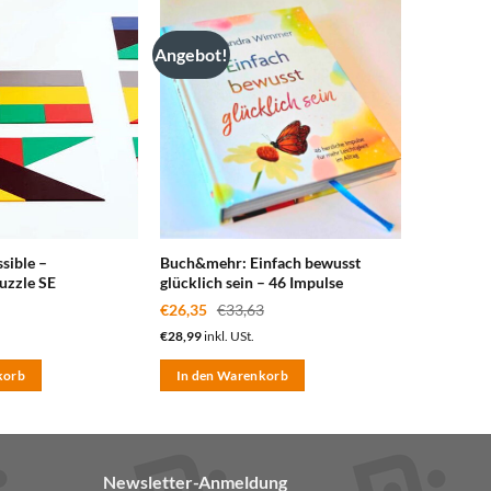
Angebot!
zum
zum
Merkzettel
Merkzettel
hinzufügen
hinzufügen
sible –
Buch&mehr: Einfach bewusst
uzzle SE
glücklich sein – 46 Impulse
€
26,35
€
33,63
€
28,99
inkl. USt.
korb
In den Warenkorb
Newsletter-Anmeldung