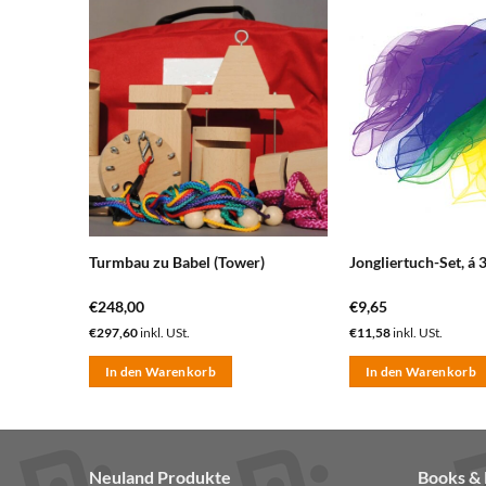
zum
zum
erkzettel
Merkzettel
nzufügen
hinzufügen
ion bis
Turmbau zu Babel (Tower)
Jongliertuch-Set, á 
€
248,00
€
9,65
€
297,60
inkl. USt.
€
11,58
inkl. USt.
In den Warenkorb
In den Warenkorb
Neuland Produkte
Books 