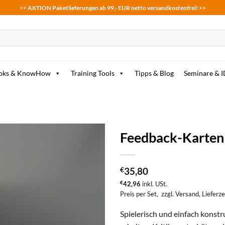
>> AKTION Paketlieferungen ab 99,- EUR netto versandkostenfrei! >>
oks & KnowHow
Training Tools
Tipps & Blog
Seminare & 
Feedback-Karten 
zum
Merkzettel
€
35,80
hinzufügen
€
42,96
inkl. USt.
Preis per Set,
zzgl. Versand
, Lieferz
Spielerisch und einfach konst