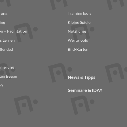
erung
TrainingTools
ing
Kleine Spiele
n – Facilitation
Nützliches
s Lernen
WerteTools
 Blended
Bild-Karten
n
enierung
en Besser
News & Tipps
en
Seminare & IDAY