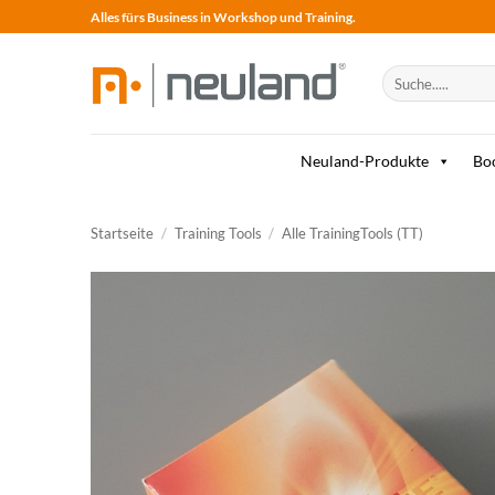
Skip
Alles fürs Business in Workshop und Training.
to
content
Suche
nach:
Neuland-Produkte
Bo
Startseite
/
Training Tools
/
Alle TrainingTools (TT)