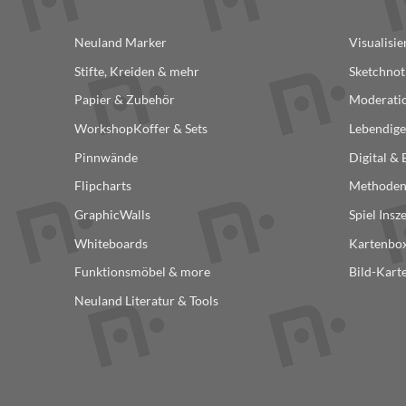
Neuland Marker
Visualisi
Stifte, Kreiden & mehr
Sketchnot
Papier & Zubehör
Moderatio
WorkshopKoffer & Sets
Lebendige
Pinnwände
Digital &
Flipcharts
Methode
GraphicWalls
Spiel Insz
Whiteboards
Kartenbox
Funktionsmöbel & more
Bild-Kart
Neuland Literatur & Tools