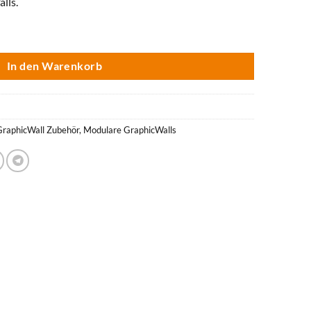
lls.
In den Warenkorb
GraphicWall Zubehör
,
Modulare GraphicWalls