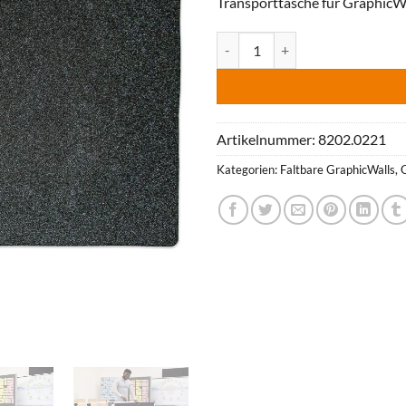
Transporttasche für GraphicWa
Protection Inlay Menge
Artikelnummer:
8202.0221
Kategorien:
Faltbare GraphicWalls
,