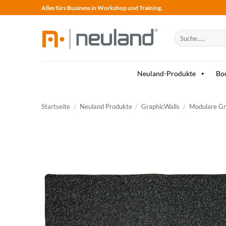
Skip
Alles fürs Business in Workshop und Training.
to
content
Suche
nach:
Neuland-Produkte
Bo
Startseite
/
Neuland Produkte
/
GraphicWalls
/
Modulare Gr