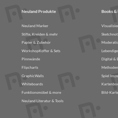
Neuland Produkte
Books 
Neuland Marker
Visualisi
Stifte, Kreiden & mehr
Sketchnot
Papier & Zubehör
Moderatio
WorkshopKoffer & Sets
Lebendige
Pinnwände
Digital &
Flipcharts
Methode
GraphicWalls
Spiel Insz
Whiteboards
Kartenbox
Funktionsmöbel & more
Bild-Kart
Neuland Literatur & Tools