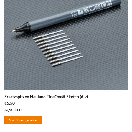
Ersatzspitzen Neuland FineOne® Sketch (div)
€
5,50
€
6,60
inkl. USt.
Ausführung wählen
Dieses