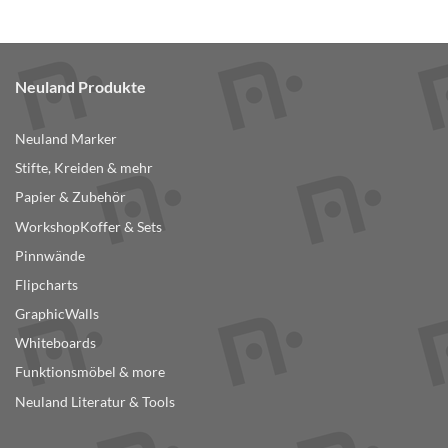
Produkt
weist
mehrere
Varianten
Neuland Produkte
auf.
Die
Optionen
Neuland Marker
können
Stifte, Kreiden & mehr
auf
der
Papier & Zubehör
Produktseite
WorkshopKoffer & Sets
gewählt
Pinnwände
werden
Flipcharts
GraphicWalls
Whiteboards
Funktionsmöbel & more
Neuland Literatur & Tools