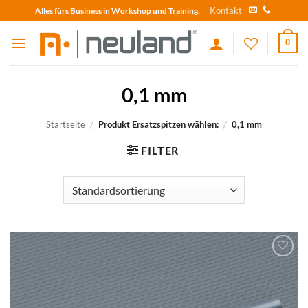
Skip
Kontakt
Alles fürs Business in Workshop und Training.
to
content
0
0,1 mm
Startseite
/
Produkt Ersatzspitzen wählen:
/
0,1 mm
FILTER
zum
Merkzettel
hinzufügen