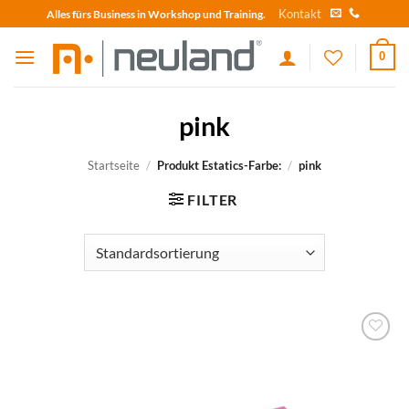
Skip
Kontakt
Alles fürs Business in Workshop und Training.
to
content
0
pink
Startseite
/
Produkt Estatics-Farbe:
/
pink
FILTER
zum
Merkzettel
hinzufügen