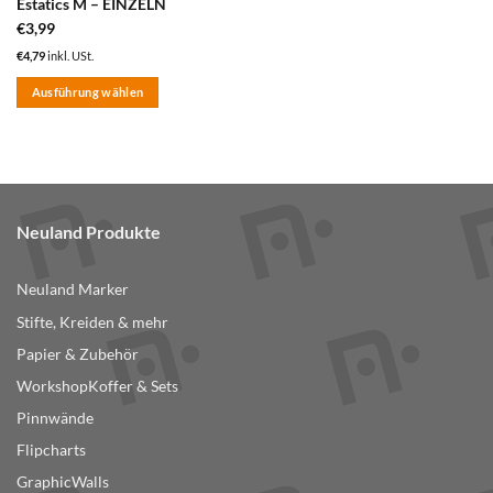
Estatics M – EINZELN
€
3,99
€
4,79
inkl. USt.
Ausführung wählen
Dieses
Produkt
weist
mehrere
Varianten
Neuland Produkte
auf.
Die
Optionen
Neuland Marker
können
Stifte, Kreiden & mehr
auf
der
Papier & Zubehör
Produktseite
WorkshopKoffer & Sets
gewählt
Pinnwände
werden
Flipcharts
GraphicWalls