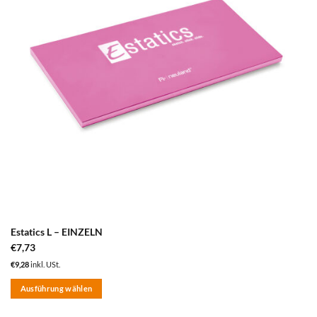
Estatics L – EINZELN
€
7,73
€
9,28
inkl. USt.
Ausführung wählen
Dieses