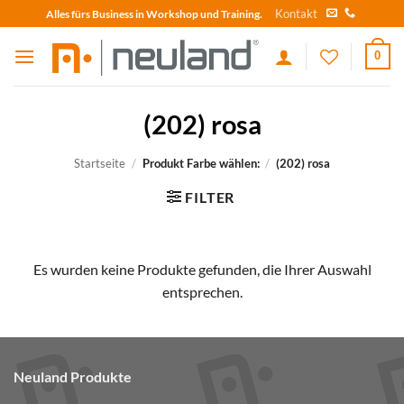
Skip
Kontakt
Alles fürs Business in Workshop und Training.
to
content
0
(202) rosa
Startseite
/
Produkt Farbe wählen:
/
(202) rosa
FILTER
Es wurden keine Produkte gefunden, die Ihrer Auswahl
entsprechen.
Neuland Produkte