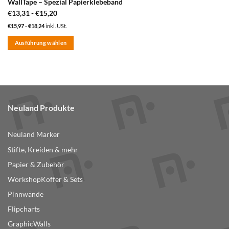
WallTape – Spezial Papierklebeband
€
13,31
-
€
15,20
€
15,97
-
€
18,24
inkl. USt.
Ausführung wählen
Dieses
Produkt
weist
mehrere
Varianten
Neuland Produkte
auf.
Die
Optionen
Neuland Marker
können
Stifte, Kreiden & mehr
auf
der
Papier & Zubehör
Produktseite
WorkshopKoffer & Sets
gewählt
Pinnwände
werden
Flipcharts
GraphicWalls