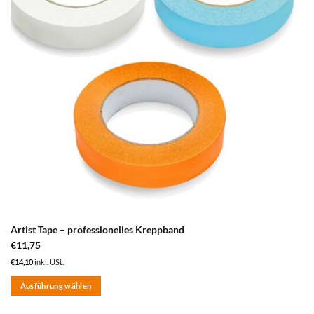
Artist Tape – professionelles Kreppband
€
11,75
€
14,10
inkl. USt.
Ausführung wählen
Dieses