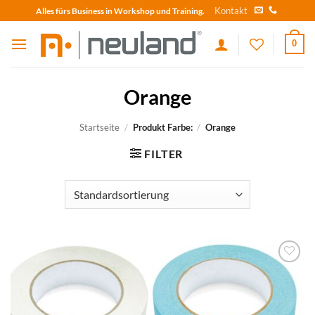
Skip
Kontakt
Alles fürs Business in Workshop und Training.
to
content
0
Orange
Startseite
/
Produkt Farbe:
/
Orange
FILTER
zum
Merkzettel
hinzufügen