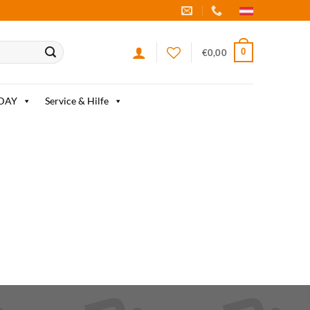
0
€
0,00
IDAY
Service & Hilfe