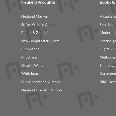
Neuland Produkte
Books 
Neuland Marker
Visualisi
Stifte, Kreiden & mehr
Sketchnot
Papier & Zubehör
Moderatio
WorkshopKoffer & Sets
Lebendige
Pinnwände
Digital &
Flipcharts
Methode
GraphicWalls
Spiel Insz
Whiteboards
Kartenbox
Funktionsmöbel & more
Bild-Kart
Neuland Literatur & Tools