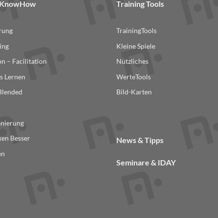
& KnowHow
Training Tools
erung
TrainingTools
ing
Kleine Spiele
n – Facilitation
Nützliches
s Lernen
WerteTools
 Blended
Bild-Karten
n
enierung
en Besser
News & Tipps
en
Seminare & IDAY