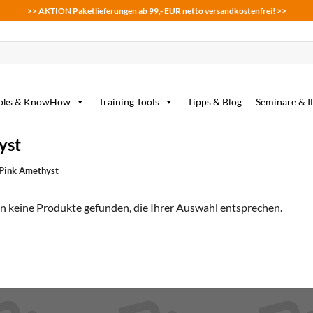
>> AKTION Paketlieferungen ab 99,- EUR netto versandkostenfrei! >>
oks & KnowHow
Training Tools
Tipps & Blog
Seminare & 
yst
 Pink Amethyst
n keine Produkte gefunden, die Ihrer Auswahl entsprechen.