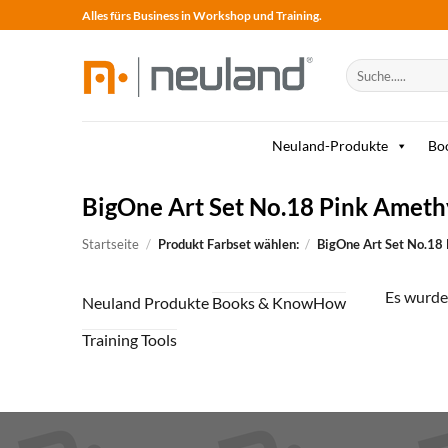
Skip
Alles fürs Business in Workshop und Training.
to
content
Suche
nach:
Neuland-Produkte
Bo
BigOne Art Set No.18 Pink Ameth
Startseite
/
Produkt Farbset wählen:
/
BigOne Art Set No.18
Es wurde
Neuland Produkte
Books & KnowHow
Training Tools