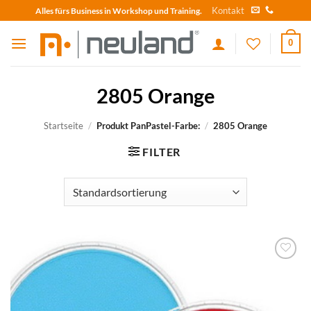
Skip
Kontakt
Alles fürs Business in Workshop und Training.
to
content
0
2805 Orange
Startseite
/
Produkt PanPastel-Farbe:
/
2805 Orange
FILTER
zum
Merkzettel
hinzufügen