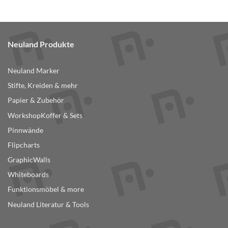
Produkt
weist
mehrere
Varianten
Neuland Produkte
auf.
Die
Optionen
Neuland Marker
können
Stifte, Kreiden & mehr
auf
der
Papier & Zubehör
Produktseite
WorkshopKoffer & Sets
gewählt
Pinnwände
werden
Flipcharts
GraphicWalls
Whiteboards
Funktionsmöbel & more
Neuland Literatur & Tools