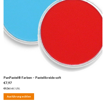
PanPastel® Farben – Pastellkreide soft
€
7,97
€
9,56
inkl. USt.
Ausführung wählen
Dieses