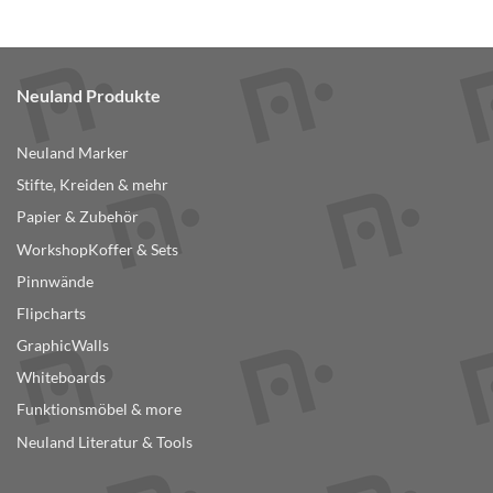
Produkt
weist
mehrere
Varianten
Neuland Produkte
auf.
Die
Optionen
Neuland Marker
können
Stifte, Kreiden & mehr
auf
der
Papier & Zubehör
Produktseite
WorkshopKoffer & Sets
gewählt
Pinnwände
werden
Flipcharts
GraphicWalls
Whiteboards
Funktionsmöbel & more
Neuland Literatur & Tools