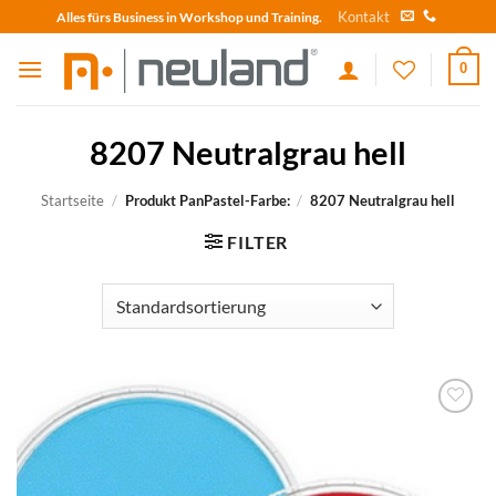
Skip
Kontakt
Alles fürs Business in Workshop und Training.
to
content
0
8207 Neutralgrau hell
Startseite
/
Produkt PanPastel-Farbe:
/
8207 Neutralgrau hell
FILTER
zum
Merkzettel
hinzufügen