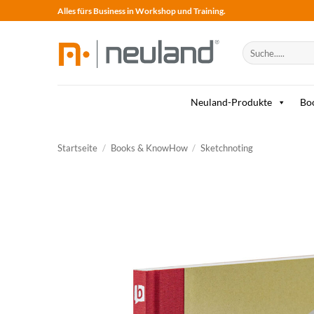
Skip
Alles fürs Business in Workshop und Training.
to
content
Suche
nach:
Neuland-Produkte
Bo
Startseite
/
Books & KnowHow
/
Sketchnoting