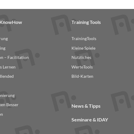
& KnowHow
Training Tools
erung
TrainingTools
ing
Kleine Spiele
n – Facilitation
Nützliches
s Lernen
WerteTools
 Blended
Bild-Karten
n
enierung
en Besser
News & Tipps
en
Seminare & IDAY