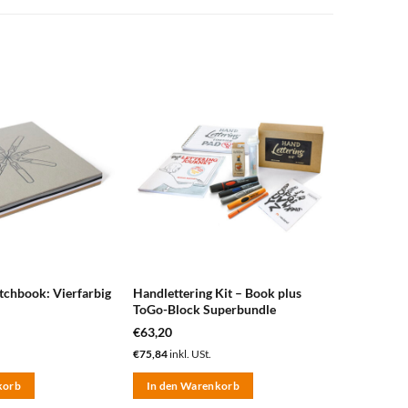
zum
zum
Merkzettel
Merkzettel
hinzufügen
hinzufügen
tchbook: Vierfarbig
Handlettering Kit – Book plus
ToGo-Block Superbundle
€
63,20
€
75,84
inkl. USt.
korb
In den Warenkorb