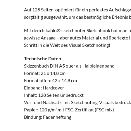
Auf 128 Seiten, optimiert für ein perfektes Aufschlag
sorgfältig ausgewählt, um das bestmögliche Erlebnis b
Mit dem bikablo® sketchnoter Sketchbook hat man nicht
gewisse Ansage – aber gutes Material und überlegte Inpu
Schritt in die Welt des Visual Sketchnoting!
Technische Daten
Skizzenbuch DIN A5 quer als Halbleinenband
Format: 21 x 14,8 cm
Format offen: 42 x 14,8 cm
Einband: Hardcover
Inhalt: 128 Seiten unbedruckt
Vor- und Nachsatz: mit Sketchnoting-Visuals bedruck
Papier: 120 g/m² mit FSC-Zertifikat (FSC mix)
Bindung: Fadenheftung