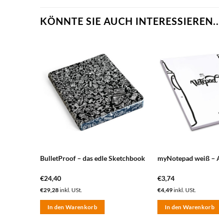
KÖNNTE SIE AUCH INTERESSIEREN..
zum
zum
erkzettel
Merkzettel
nzufügen
hinzufügen
ketchbook
BulletProof – das edle Sketchbook
myNotepad weiß – 
€
24,40
€
3,74
€
29,28
inkl. USt.
€
4,49
inkl. USt.
In den Warenkorb
In den Warenkorb