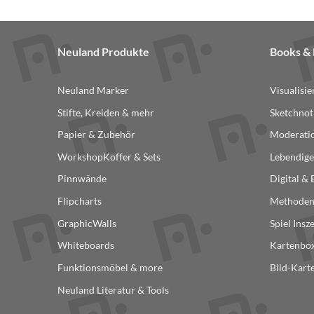
Neuland Produkte
Books 
Neuland Marker
Visualisi
Stifte, Kreiden & mehr
Sketchnot
Papier & Zubehör
Moderatio
WorkshopKoffer & Sets
Lebendige
Pinnwände
Digital &
Flipcharts
Methode
GraphicWalls
Spiel Insz
Whiteboards
Kartenbox
Funktionsmöbel & more
Bild-Kart
Neuland Literatur & Tools