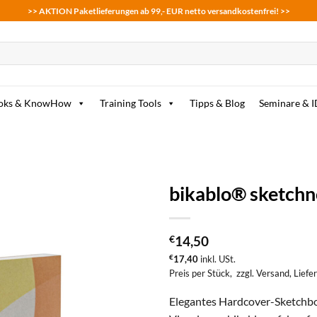
>> AKTION Paketlieferungen ab 99,- EUR netto versandkostenfrei! >>
oks & KnowHow
Training Tools
Tipps & Blog
Seminare & 
bikablo® sketchn
zum
Merkzettel
€
14,50
hinzufügen
€
17,40
inkl. USt.
Preis per Stück,
zzgl. Versand
, Liefe
Elegantes Hardcover-Sketchbo