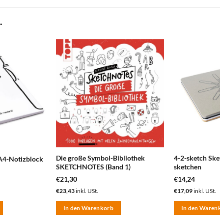
.
zum
zum
Merkzettel
Merkzettel
hinzufügen
hinzufügen
Die große Symbol-Bibliothek
4-2-sketch Ske
A4-Notizblock
SKETCHNOTES (Band 1)
sketchen
€
21,30
€
14,24
€
23,43
inkl. USt.
€
17,09
inkl. USt.
In den Warenkorb
In den Waren