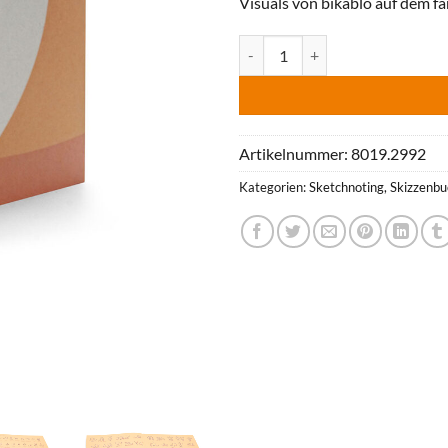
Visuals von bikablo auf dem f
bikablo® sketchnoter Sketchboo
Artikelnummer:
8019.2992
Kategorien:
Sketchnoting
,
Skizzenbu