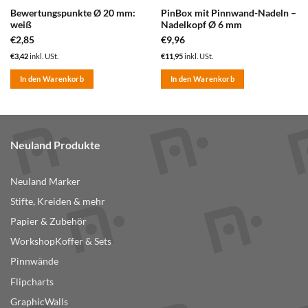
Bewertungspunkte Ø 20 mm:
PinBox mit Pinnwand-Nadeln –
weiß
Nadelkopf Ø 6 mm
€
2,85
€
9,96
€
3,42
inkl. USt.
€
11,95
inkl. USt.
In den Warenkorb
In den Warenkorb
Neuland Produkte
Neuland Marker
Stifte, Kreiden & mehr
Papier & Zubehör
WorkshopKoffer & Sets
Pinnwände
Flipcharts
GraphicWalls