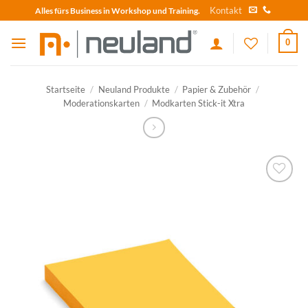
Skip
Kontakt
Alles fürs Business in Workshop und Training.
to
content
0
Startseite
/
Neuland Produkte
/
Papier & Zubehör
/
Moderationskarten
/
Modkarten Stick-it Xtra
zum
Merkzettel
hinzufügen