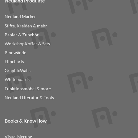
Neuland Produkte
Varianten
auf.
Neuland Marker
Die
Optionen
Stifte, Kreiden & mehr
können
Papier & Zubehör
auf
der
WorkshopKoffer & Sets
Produktseite
Pinnwände
gewählt
Flipcharts
werden
GraphicWalls
Whiteboards
Funktionsmöbel & more
Neuland Literatur & Tools
Books & KnowHow
Visualisierung