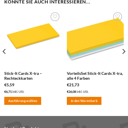
KÖNNTE SIE AUCH INTERESSIEREN...
zum
zum
Merkzettel
Merkzettel
hinzufügen
hinzufügen
Stick-It Cards X-tra –
VorteilsSet Stick-It Cards X-tra,
Rechteckkarten
alle 4 Farben
€
5,59
€
21,73
€
6,71
inkl. USt.
€
26,08
inkl. USt.
Ausführung wählen
In den Warenkorb
Dieses
Produkt
weist
mehrere