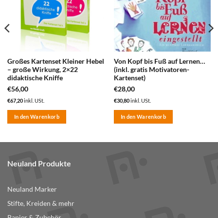
Großes Kartenset Kleiner Hebel
Von Kopf bis Fuß auf Lernen…
– große Wirkung, 2×22
(inkl. gratis Motivatoren-
didaktische Kniffe
Kartenset)
€
56,00
€
28,00
€
67,20
inkl. USt.
€
30,80
inkl. USt.
In den Warenkorb
In den Warenkorb
Neuland Produkte
Neuland Marker
Stifte, Kreiden & mehr
Papier & Zubehör