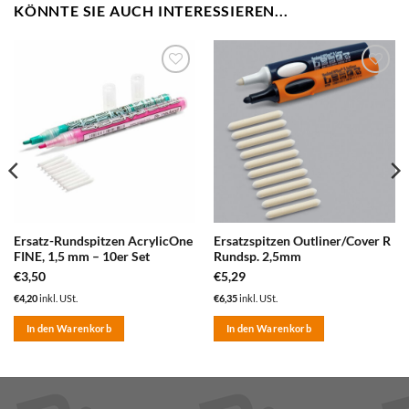
KÖNNTE SIE AUCH INTERESSIEREN...
zum
zum
Merkzettel
Merkzettel
hinzufügen
hinzufügen
Ersatz-Rundspitzen AcrylicOne
Ersatzspitzen Outliner/Cover R
FINE, 1,5 mm – 10er Set
Rundsp. 2,5mm
€
3,50
€
5,29
€
4,20
inkl. USt.
€
6,35
inkl. USt.
In den Warenkorb
In den Warenkorb