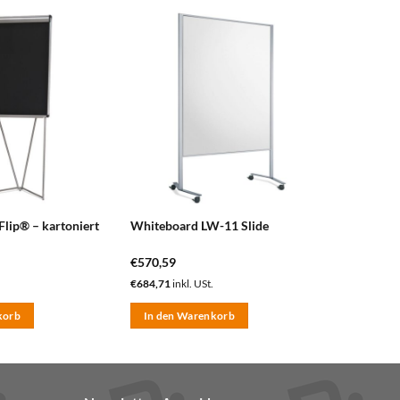
zum
zum
Merkzettel
Merkzettel
hinzufügen
hinzufügen
Flip® – kartoniert
Whiteboard LW-11 Slide
€
570,59
€
684,71
inkl. USt.
korb
In den Warenkorb