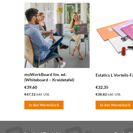
zum
zum
erkzettel
Merkzettel
nzufügen
hinzufügen
teboard
myWorkBoard lim. ed.
Estatics L Vorteils-F
(Whiteboard – Kreidetafel)
€
39,60
€
32,35
€
47,52
inkl. USt.
€
38,82
inkl. USt.
In den Warenkorb
In den Warenkorb