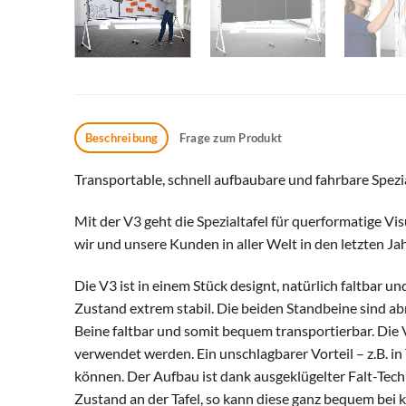
Beschreibung
Frage zum Produkt
Transportable, schnell aufbaubare und fahrbare Spezia
Mit der V3 geht die Spezialtafel für querformatige Vis
wir und unsere Kunden in aller Welt in den letzten J
Die V3 ist in einem Stück designt, natürlich faltbar u
Zustand extrem stabil. Die beiden Standbeine sind a
Beine faltbar und somit bequem transportierbar. Die V
verwendet werden. Ein unschlagbarer Vorteil – z.B. in
können. Der Aufbau ist dank ausgeklügelter Falt-Tech
Zustand an der Tafel, so kann diese ganz bequem bei