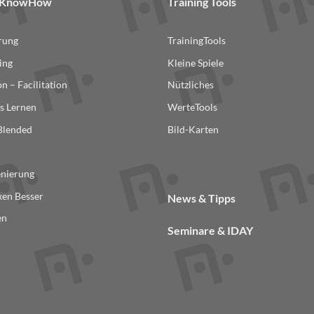
& KnowHow
Training Tools
erung
TrainingTools
ing
Kleine Spiele
n – Facilitation
Nützliches
s Lernen
WerteTools
 Blended
Bild-Karten
n
enierung
en Besser
News & Tipps
en
Seminare & IDAY