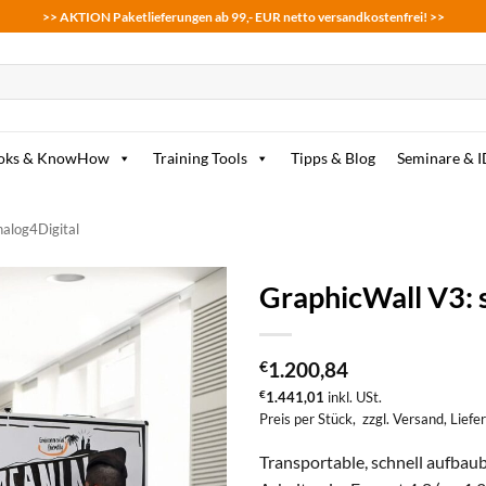
>> AKTION Paketlieferungen ab 99,- EUR netto versandkostenfrei! >>
oks & KnowHow
Training Tools
Tipps & Blog
Seminare & 
alog4Digital
GraphicWall V3: 
zum
Merkzettel
€
1.200,84
hinzufügen
€
1.441,01
inkl. USt.
Preis per Stück,
zzgl. Versand
, Lief
Transportable, schnell aufbaub