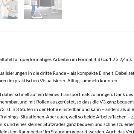
ltafel für querformatiges Arbeiten im Format 4:8 (ca. 1,2 x 2,4m).
ualisierungen in die dritte Runde – als kompakte Einheit. Dabei se
ahren im praktischen Visualisierer-Alltag sammeln konnten.
nd daher schnell auf ein kleines Transportmaß zu bringen. Dank des
bnehmbar, und mit Rollen ausgerüstet, so dass die V3 ganz beque
3 ist in 3 Stufen in der Höhe einstellbar und kann – anders als al
 Trainings-Situationen. Aber auch, weil so beide Arbeitsflächen –
nik und eines kleinen Stützrades ganz bequem und schnell zu erl
 kleinstem Raumbedarf im Stauraum geparkt werden. Auch das Ver