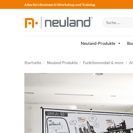
Skip
Alles fürs Business in Workshop und Training.
to
content
Suche
nach:
Neuland-Produkte
Bo
Startseite
/
Neuland Produkte
/
Funktionsmöbel & more
/
An