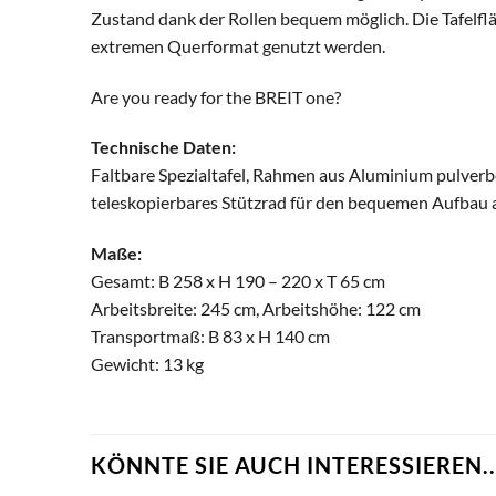
Zustand dank der Rollen bequem möglich. Die Tafelflä
extremen Querformat genutzt werden.
Are you ready for the BREIT one?
Technische Daten:
Faltbare Spezialtafel, Rahmen aus Aluminium pulverbes
teleskopierbares Stützrad für den bequemen Aufbau au
Maße:
Gesamt: B 258 x H 190 – 220 x T 65 cm
Arbeitsbreite: 245 cm, Arbeitshöhe: 122 cm
Transportmaß: B 83 x H 140 cm
Gewicht: 13 kg
KÖNNTE SIE AUCH INTERESSIEREN..