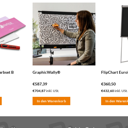
zum
zum
Merkzettel
Merkzettel
hinzufügen
hinzufügen
arbset B
GraphicWally®
FlipChart Euro
€
587,39
€
360,50
€
704,87
inkl. USt.
€
432,60
inkl. USt.
In den Warenkorb
In den Waren