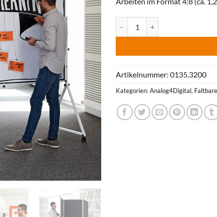
Arbeiten im Format 4:8 (ca. 1,2
GraphicWall V3: signalweiß/schw
Artikelnummer:
0135.3200
Kategorien:
Analog4Digital
,
Faltbar