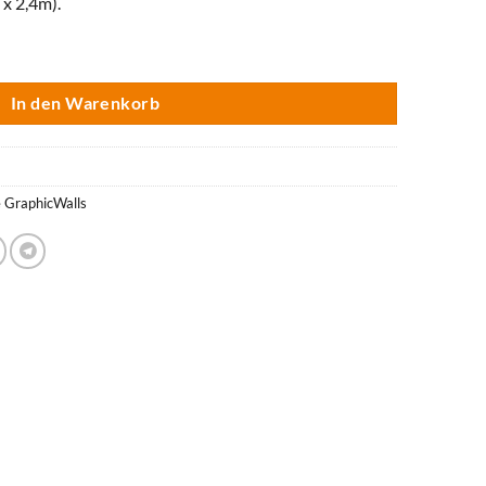
 x 2,4m).
arz kartoniert Menge
In den Warenkorb
e GraphicWalls