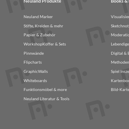
Neuland Produkte
Books 
Neuland Marker
Visualisi
Stifte, Kreiden & mehr
Sketchnot
Papier & Zubehör
Moderatio
WorkshopKoffer & Sets
Lebendige
Pinnwände
Digital &
Flipcharts
Methode
GraphicWalls
Spiel Insz
Whiteboards
Kartenbox
Funktionsmöbel & more
Bild-Kart
Neuland Literatur & Tools