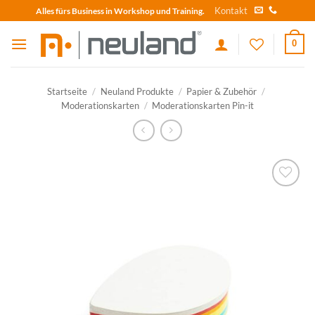
Skip
Kontakt
Alles fürs Business in Workshop und Training.
to
content
0
Startseite
/
Neuland Produkte
/
Papier & Zubehör
/
Moderationskarten
/
Moderationskarten Pin-it
zum
Merkzettel
hinzufügen