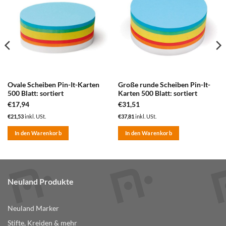
Merkzettel
Merkzettel
hinzufügen
hinzufügen
Ovale Scheiben Pin-It-Karten
Große runde Scheiben Pin-It-
500 Blatt: sortiert
Karten 500 Blatt: sortiert
€
17,94
€
31,51
€
21,53
inkl. USt.
€
37,81
inkl. USt.
In den Warenkorb
In den Warenkorb
Neuland Produkte
Neuland Marker
Stifte, Kreiden & mehr