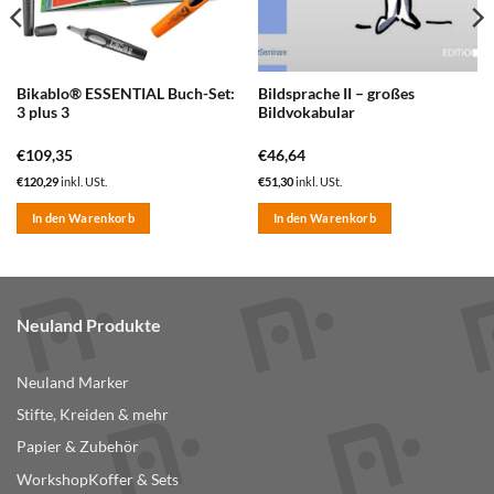
Bikablo® ESSENTIAL Buch-Set:
Bildsprache II – großes
3 plus 3
Bildvokabular
€
109,35
€
46,64
€
120,29
inkl. USt.
€
51,30
inkl. USt.
In den Warenkorb
In den Warenkorb
Neuland Produkte
Neuland Marker
Stifte, Kreiden & mehr
Papier & Zubehör
WorkshopKoffer & Sets