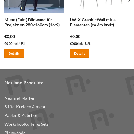
Miete (Falt-) Bildwand für
LW-X GraphicWall mit 4
Projektion 280x160cm (16:9)
Elementen (ca 3m breit)
€
0,00
€
0,00
€
0,00
inkl. USt.
€
0,00
inkl. USt.
Details
Details
Neuland Produkte
Neuland Marker
Stifte, Kreiden & mehr
Papier & Zubehör
WorkshopKoffer & Sets
Pinnwände