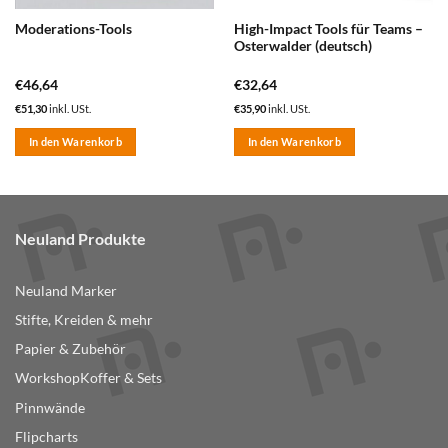
High-Impact Tools für Teams –
Moderations-Tools
Osterwalder (deutsch)
€
46,64
€
32,64
€
51,30
inkl. USt.
€
35,90
inkl. USt.
In den Warenkorb
In den Warenkorb
Neuland Produkte
Neuland Marker
Stifte, Kreiden & mehr
Papier & Zubehör
WorkshopKoffer & Sets
Pinnwände
Flipcharts