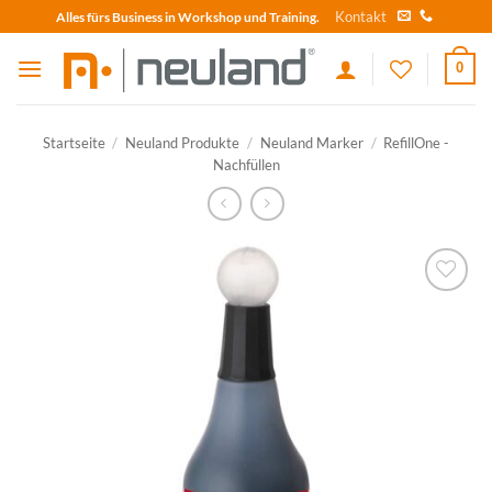
Skip
Kontakt
Alles fürs Business in Workshop und Training.
to
content
0
Startseite
/
Neuland Produkte
/
Neuland Marker
/
RefillOne -
Nachfüllen
zum
Merkzettel
hinzufügen