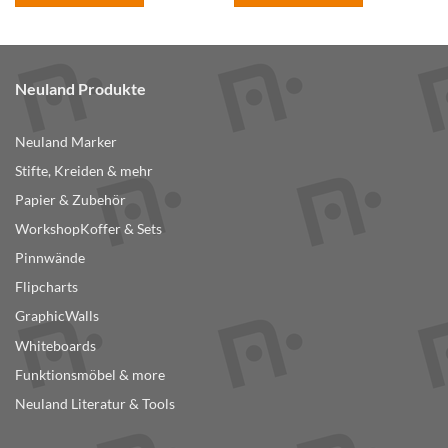
Dieses
Dieses
Produkt
Produkt
weist
weist
mehrere
mehrere
Neuland Produkte
Varianten
Varianten
auf.
auf.
Neuland Marker
Die
Die
Optionen
Optionen
Stifte, Kreiden & mehr
können
können
Papier & Zubehör
auf
auf
der
der
WorkshopKoffer & Sets
Produktseite
Produktseite
Pinnwände
gewählt
gewählt
Flipcharts
werden
werden
GraphicWalls
Whiteboards
Funktionsmöbel & more
Neuland Literatur & Tools