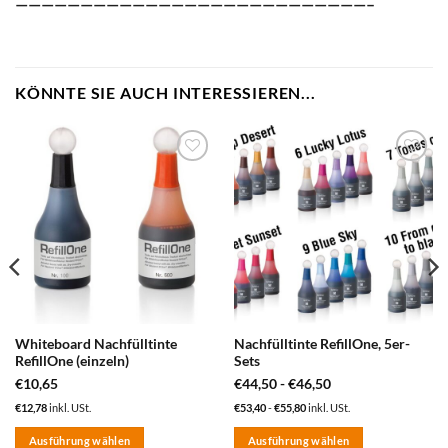
———————————————————————————–
KÖNNTE SIE AUCH INTERESSIEREN...
zum
zum
Merkzettel
Merkzettel
hinzufügen
hinzufügen
Whiteboard Nachfülltinte
Nachfülltinte RefillOne, 5er-
RefillOne (einzeln)
Sets
€
10,65
€
44,50
-
€
46,50
€
12,78
inkl. USt.
€
53,40
-
€
55,80
inkl. USt.
Ausführung wählen
Ausführung wählen