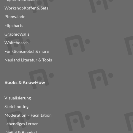
auf
der
WorkshopKoffer & Sets
Produktseite
Pinnwände
gewählt
Flipcharts
werden
GraphicWalls
Whiteboards
Funktionsmöbel & more
Neuland Literatur & Tools
Books & KnowHow
Visualisierung
Sketchnoting
Moderation – Facilitation
Lebendiges Lernen
Digital & Blended