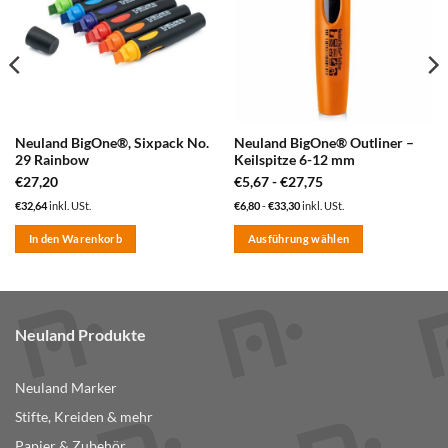
hinzufügen
hinzufügen
Neuland BigOne®, Sixpack No.
Neuland BigOne® Outliner –
29 Rainbow
Keilspitze 6-12 mm
€
27,20
€
5,67
-
€
27,75
€
32,64
inkl. USt.
€
6,80
-
€
33,30
inkl. USt.
In den Warenkorb
Ausführung wählen
Dieses
Produkt
weist
mehrere
Neuland Produkte
Varianten
auf.
Neuland Marker
Die
Optionen
Stifte, Kreiden & mehr
können
Papier & Zubehör