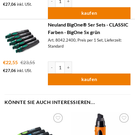
€
27,06
inkl. USt.
kaufen
Neuland BigOne® 5er Sets - CLASSIC
Farben - BigOne 5x grün
Art. 8042.2400, Preis per 1 Set, Lieferzeit:
Standard
€
22,55
€
23,55
Neuland BigOne® 5er Sets - CLASSIC Farben 
€
27,06
inkl. USt.
kaufen
KÖNNTE SIE AUCH INTERESSIEREN...
zum
zum
Merkzettel
Merkzettel