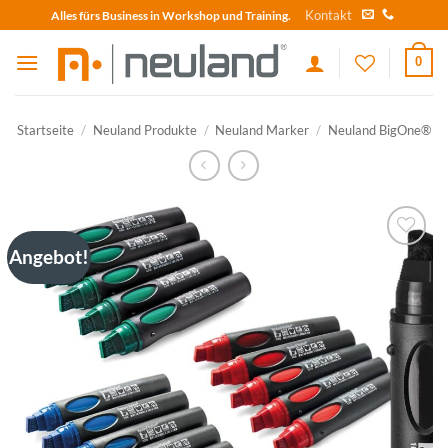
Skip
Kontakt
Alles fürs Business in Workshop und Training.
to
content
0
Startseite
/
Neuland Produkte
/
Neuland Marker
/
Neuland BigOne®
Angebot!
zum
Merkzettel
hinzufügen