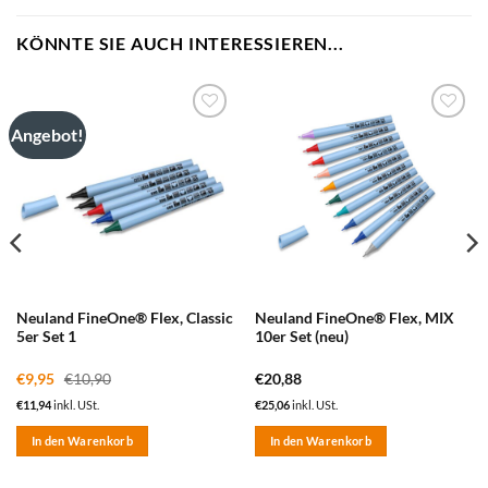
KÖNNTE SIE AUCH INTERESSIEREN...
Angebot!
zum
zum
Merkzettel
Merkzettel
hinzufügen
hinzufügen
Neuland FineOne® Flex, Classic
Neuland FineOne® Flex, MIX
5er Set 1
10er Set (neu)
€
9,95
€
10,90
€
20,88
€
11,94
inkl. USt.
€
25,06
inkl. USt.
In den Warenkorb
In den Warenkorb