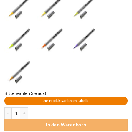
Bitte wählen Sie aus!
zur Produktvarianten Tabelle
Neuland FineOne® Art, 0,5-5 mm - EINZELFARBEN Menge
In den Warenkorb