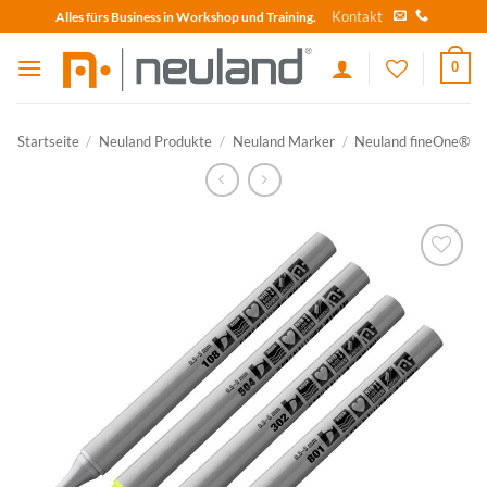
Skip
Kontakt
Alles fürs Business in Workshop und Training.
to
content
0
Startseite
/
Neuland Produkte
/
Neuland Marker
/
Neuland fineOne®
zum
Merkzettel
hinzufügen