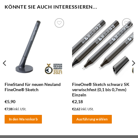
KÖNNTE SIE AUCH INTERESSIEREN...
zum
zum
Merkzettel
Merkzettel
hinzufügen
hinzufügen
FineStand für neuen Neuland
FineOne® Sketch schwarz SK
FineOne® Sketch
verwischfest (0,1 bis 0,7mm)
Einzeln
€
5,90
€
2,18
€
7,08
inkl. USt.
€
2,62
inkl. USt.
In den Warenkorb
Ausführung wählen
Dieses
Produkt