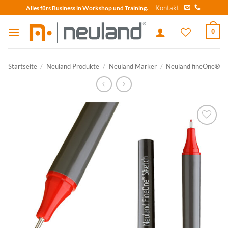
Skip
Kontakt
Alles fürs Business in Workshop und Training.
to
content
0
Startseite
/
Neuland Produkte
/
Neuland Marker
/
Neuland fineOne®
zum
Merkzettel
hinzufügen