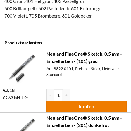
400 Grün, 401 Hellgrün, 403 Pastellgrün
500 Brillantgelb, 502 Pastellgelb, 601 Rotorange
700 Violett, 705 Brombeere, 801 Goldocker
Produktvarianten
Neuland FineOne® Sketch, 0,5 mm -
Einzelfarben - (101) grau
Art. 8822.0101, Preis per Stück, Lieferzeit:
Standard
€
2,18
Neuland FineOne® Sketch, 0,5 mm - Einzelfa
€
2,62
inkl. USt.
kaufen
Neuland FineOne® Sketch, 0,5 mm -
Einzelfarben - (201) dunkelrot