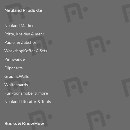
weist
mehrere
Neuland Produkte
Varianten
auf.
Neuland Marker
Die
Optionen
Stifte, Kreiden & mehr
können
Papier & Zubehör
auf
der
WorkshopKoffer & Sets
Produktseite
Pinnwände
gewählt
Flipcharts
werden
GraphicWalls
Whiteboards
Funktionsmöbel & more
Neuland Literatur & Tools
Books & KnowHow