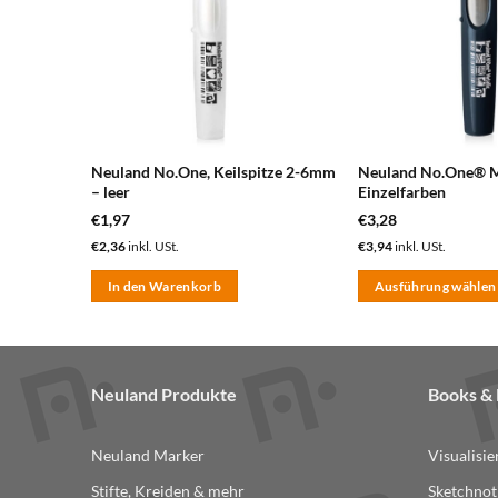
Neuland No.One, Keilspitze 2-6mm
Neuland No.One® 
– leer
Einzelfarben
€
1,97
€
3,28
€
2,36
inkl. USt.
€
3,94
inkl. USt.
In den Warenkorb
Ausführung wählen
Dieses
Produkt
weist
mehrere
Neuland Produkte
Books 
Varianten
auf.
Neuland Marker
Visualisi
Die
Stifte, Kreiden & mehr
Sketchnot
Optionen