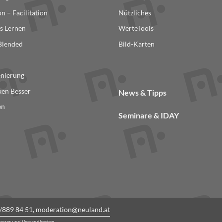
n – Facilitation
Nützliches
s Lernen
WerteTools
 Blended
Bild-Karten
n
enierung
en Besser
News & Tipps
en
Seminare & IDAY
/889 84 51
,
moderation@neuland.at
steuer und Versandkosten.