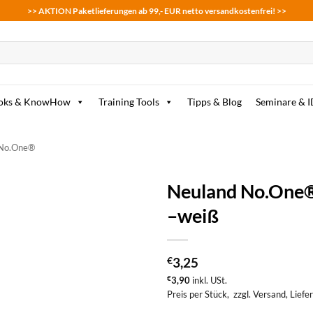
>> AKTION Paketlieferungen ab 99,- EUR netto versandkostenfrei! >>
oks & KnowHow
Training Tools
Tipps & Blog
Seminare & 
 No.One®
Neuland No.One®
–weiß
zum
Merkzettel
hinzufügen
€
3,25
€
3,90
inkl. USt.
Preis per Stück,
zzgl. Versand
, Liefe