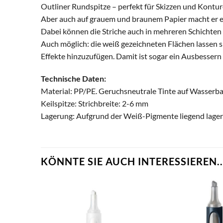
Outliner Rundspitze – perfekt für Skizzen und Kontur
Aber auch auf grauem und braunem Papier macht er ei
Dabei können die Striche auch in mehreren Schichte
Auch möglich: die weiß gezeichneten Flächen lassen 
Effekte hinzuzufügen. Damit ist sogar ein Ausbesser
Technische Daten:
Material: PP/PE. Geruchsneutrale Tinte auf Wasserbas
Keilspitze: Strichbreite: 2-6 mm
Lagerung: Aufgrund der Weiß-Pigmente liegend lage
KÖNNTE SIE AUCH INTERESSIEREN..
zum
zum
erkzettel
Merkzettel
nzufügen
hinzufügen