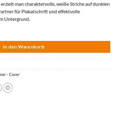
zielt man charaktervolle, weiße Striche auf dunklen
rtner für Plakatschrift und effektvolle
em Untergrund.
spitze 2-3 mm –weiß Menge
In den Warenkorb
iner - Cover