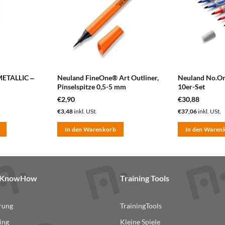
METALLIC ‒
Neuland FineOne® Art Outliner,
Neuland No.One
Pinselspitze 0,5-5 mm
10er-Set
€
2,90
€
30,88
€
3,48
inkl. USt.
€
37,06
inkl. USt.
In den Warenkorb
In den Waren
& KnowHow
Training Tools
erung
TrainingTools
ing
Kleine Spiele