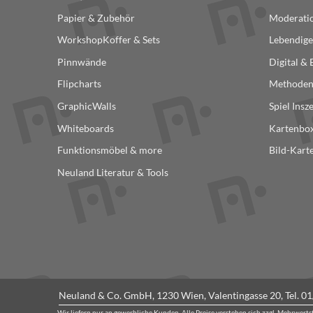
können
Papier & Zubehör
Moderatio
auf
WorkshopKoffer & Sets
Lebendige
der
Produktseite
Pinnwände
Digital &
gewählt
Flipcharts
Methode
werden
GraphicWalls
Spiel Insz
Whiteboards
Kartenbox
Funktionsmöbel & more
Bild-Kart
Neuland Literatur & Tools
Neuland & Co. GmbH, 1230 Wien, Valentingasse 20, Tel.
01
Wir liefern nur an gewerbliche Kunden. Alle Preise verstehen sich zzgl. Mehrwert