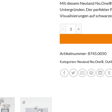
Mit diesem Neuland No.One® er
Untergründen. Der perfekter Pa
Visualisierungen auf schwarz
Neuland No.One® R Cover, Rund
Artikelnummer:
8745.0050
Kategorien:
Neuland No.One®
,
Outl