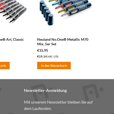
® Art, Classic
Neuland No.One® Metallic M70
Mix, 5er Set
€
15,95
€
19,14
inkl. USt.
korb
In den Warenkorb
Newsletter-Anmeldung
Mit unserem Newsletter bleiben Sie auf
dem Laufenden.