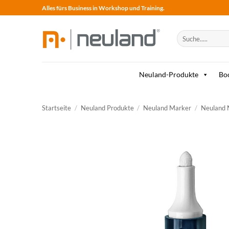
Skip
Alles fürs Business in Workshop und Training.
to
content
Suche
nach:
Neuland-Produkte
Bo
Startseite
/
Neuland Produkte
/
Neuland Marker
/
Neuland