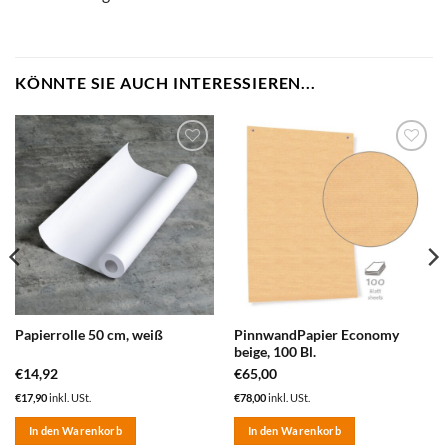
KÖNNTE SIE AUCH INTERESSIEREN...
zum
zum
Merkzettel
Merkzettel
hinzufügen
hinzufügen
PinnwandPapier Economy
Papierrolle 50 cm, weiß
beige, 100 Bl.
€
14,92
€
65,00
€
17,90
inkl. USt.
€
78,00
inkl. USt.
In den Warenkorb
In den Warenkorb