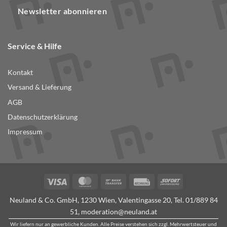
Newsletter abonnieren
Service & Hilfe
Kontakt
Versand & Lieferung
AGB
Datenschutzerklärung
Impressum
Visa
MasterCard
Bank
Rechung
Sofort
Transfer
Neuland & Co. GmbH, 1230 Wien, Valentingasse 20, Tel.
01/889 84
51
,
moderation@neuland.at
Wir liefern nur an gewerbliche Kunden. Alle Preise verstehen sich zzgl. Mehrwertsteuer und