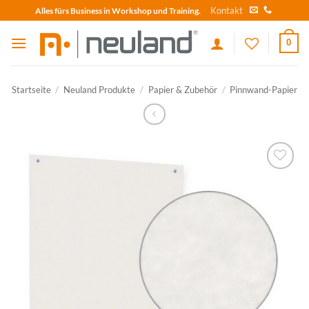
Skip
Kontakt
Alles fürs Business in Workshop und Training.
to
content
0
Startseite
/
Neuland Produkte
/
Papier & Zubehör
/
Pinnwand-Papier
zum
Merkzettel
hinzufügen