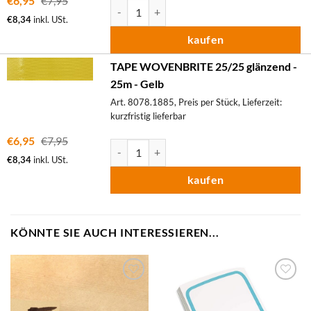
€
6,95
€
7,95
TAPE WOVENBRITE 25/25 glänzend - 25m M
€
8,34
inkl. USt.
kaufen
TAPE WOVENBRITE 25/25 glänzend -
25m - Gelb
Art. 8078.1885, Preis per Stück, Lieferzeit:
kurzfristig lieferbar
€
6,95
€
7,95
TAPE WOVENBRITE 25/25 glänzend - 25m M
€
8,34
inkl. USt.
kaufen
KÖNNTE SIE AUCH INTERESSIEREN...
zum
zum
Merkzettel
Merkzettel
hinzufügen
hinzufügen