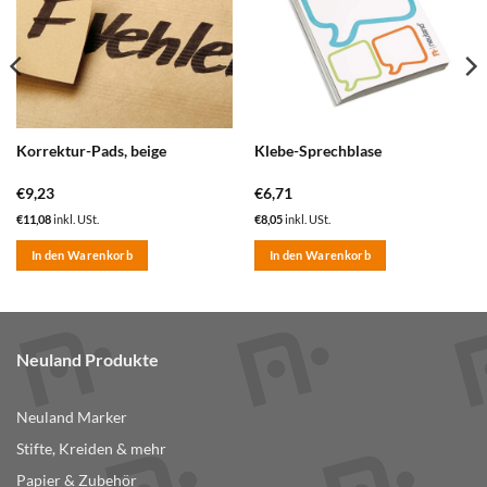
Korrektur-Pads, beige
Klebe-Sprechblase
€
9,23
€
6,71
€
11,08
inkl. USt.
€
8,05
inkl. USt.
In den Warenkorb
In den Warenkorb
Neuland Produkte
Neuland Marker
Stifte, Kreiden & mehr
Papier & Zubehör