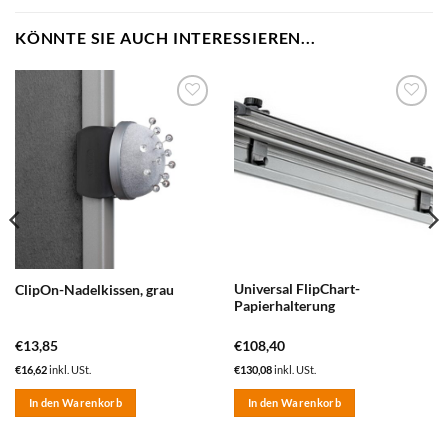
KÖNNTE SIE AUCH INTERESSIEREN...
zum
zum
Merkzettel
Merkzettel
hinzufügen
hinzufügen
Universal FlipChart-
ClipOn-Nadelkissen, grau
Papierhalterung
€
13,85
€
108,40
€
16,62
inkl. USt.
€
130,08
inkl. USt.
In den Warenkorb
In den Warenkorb