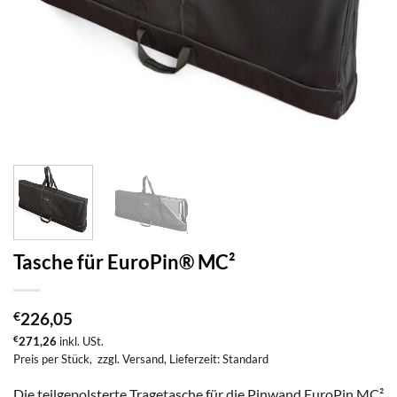
Tasche für EuroPin® MC²
€
226,05
€
271,26
inkl. USt.
Preis per Stück,
zzgl. Versand
, Lieferzeit: Standard
Die teilgepolsterte Tragetasche für die Pinwand EuroPin MC²