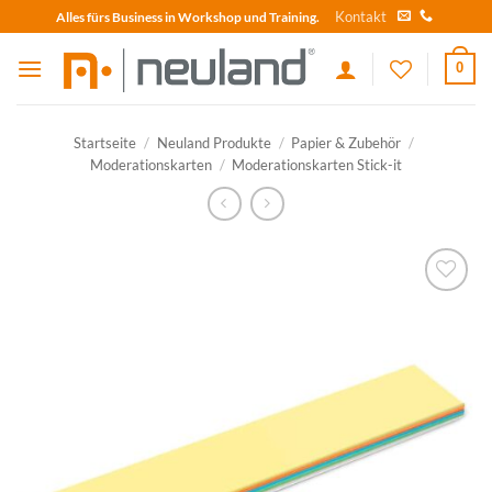
Skip
Kontakt
Alles fürs Business in Workshop und Training.
to
content
0
Startseite
/
Neuland Produkte
/
Papier & Zubehör
/
Moderationskarten
/
Moderationskarten Stick-it
zum
Merkzettel
hinzufügen