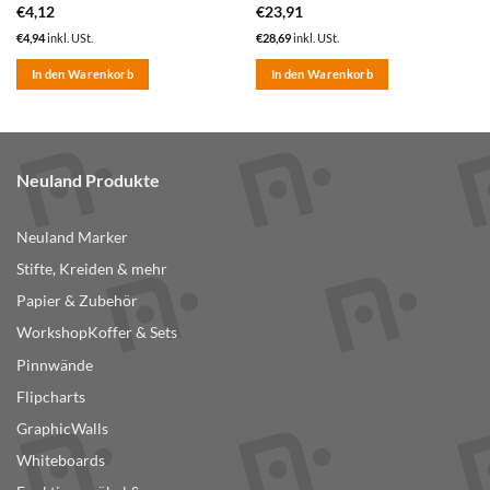
€
4,12
€
23,91
€
4,94
inkl. USt.
€
28,69
inkl. USt.
In den Warenkorb
In den Warenkorb
Neuland Produkte
Neuland Marker
Stifte, Kreiden & mehr
Papier & Zubehör
WorkshopKoffer & Sets
Pinnwände
Flipcharts
GraphicWalls
Whiteboards