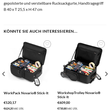
gepolsterte und verstellbare Rucksackgurte, Handtragegriff
B 40 x T 25,5 x H 47 cm
KÖNNTE SIE AUCH INTERESSIEREN...
zum
zum
Merkzettel
Merkzettel
hinzufügen
hinzufügen
WorkshopTrolley Novario®
WorkPack Novario® Stick-It
Stick-It
€
520,17
€
609,00
€
624,20
inkl. USt.
€
730,80
inkl. USt.