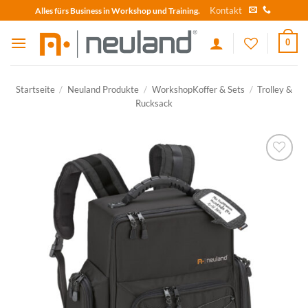
Skip
Kontakt
Alles fürs Business in Workshop und Training.
to
content
0
Startseite
/
Neuland Produkte
/
WorkshopKoffer & Sets
/
Trolley &
Rucksack
zum
Merkzettel
hinzufügen