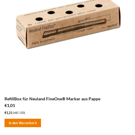
RefillBox für Neuland FineOne® Marker aus Pappe
€
1,01
€
1,21
inkl. USt.
In den Warenkorb