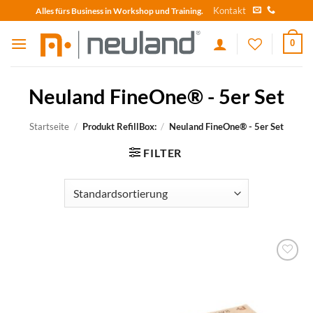
Skip
Kontakt
Alles fürs Business in Workshop und Training.
to
content
0
Neuland FineOne® - 5er Set
Startseite
/
Produkt RefillBox:
/
Neuland FineOne® - 5er Set
FILTER
zum
Merkzettel
hinzufügen