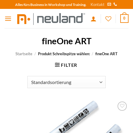
Skip
Kontakt
Alles fürs Business in Workshop und Training.
to
content
0
fineOne ART
Startseite
/
Produkt Schreibspitze wählen:
/
fineOne ART
FILTER
zum
Merkzettel
hinzufügen