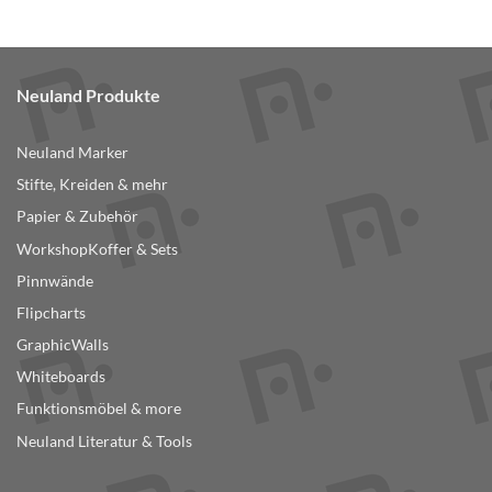
Produkt
weist
mehrere
Varianten
Neuland Produkte
auf.
Die
Optionen
Neuland Marker
können
Stifte, Kreiden & mehr
auf
der
Papier & Zubehör
Produktseite
WorkshopKoffer & Sets
gewählt
Pinnwände
werden
Flipcharts
GraphicWalls
Whiteboards
Funktionsmöbel & more
Neuland Literatur & Tools