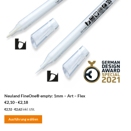
Neuland FineOne® empty: 1mm – Art – Flex
€
2,10
-
€
2,18
€
2,52
-
€
2,62
inkl. USt.
Ausführung wählen
Dieses