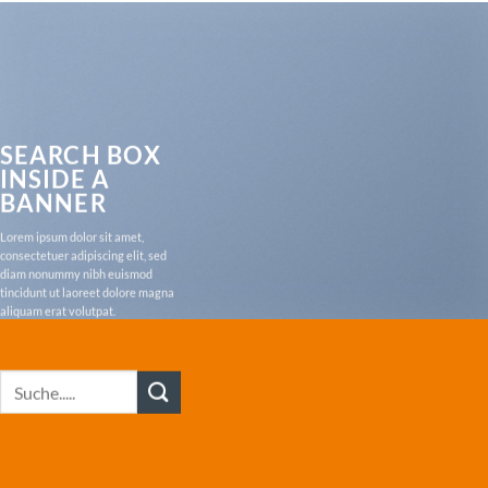
SEARCH BOX
INSIDE A
BANNER
Lorem ipsum dolor sit amet,
consectetuer adipiscing elit, sed
diam nonummy nibh euismod
tincidunt ut laoreet dolore magna
aliquam erat volutpat.
Suche
nach: