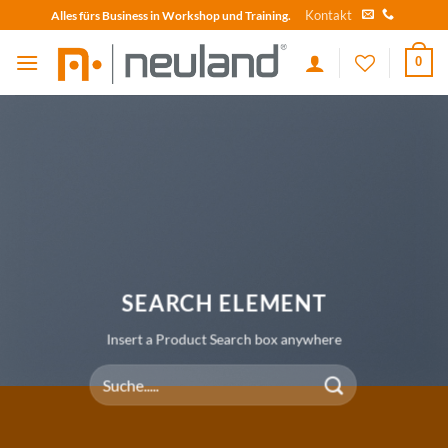
Skip
Kontakt
Alles fürs Business in Workshop und Training.
to
content
0
SEARCH ELEMENT
Insert a Product Search box anywhere
Suche
nach: