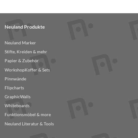
Produkt
weist
mehrere
Varianten
Neuland Produkte
auf.
Die
Optionen
Neuland Marker
können
Stifte, Kreiden & mehr
auf
der
Papier & Zubehör
Produktseite
WorkshopKoffer & Sets
gewählt
Pinnwände
werden
Flipcharts
GraphicWalls
Whiteboards
Funktionsmöbel & more
Neuland Literatur & Tools