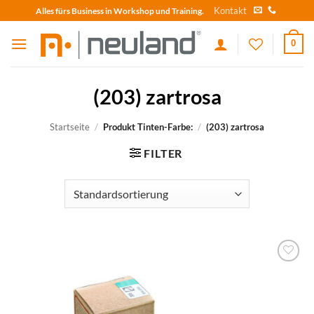
Skip
Kontakt
Alles fürs Business in Workshop und Training.
to
content
0
(203) zartrosa
Startseite
/
Produkt Tinten-Farbe:
/
(203) zartrosa
FILTER
zum
Merkzettel
hinzufügen