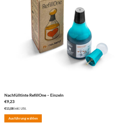
Nachfülltinte RefillOne – Einzeln
€
9,23
€
11,08
inkl. USt.
Ausführung wählen
Dieses