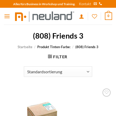
Skip
Kontakt
Alles fürs Business in Workshop und Training.
to
content
0
(808) Friends 3
Startseite
/
Produkt Tinten-Farbe:
/
(808) Friends 3
FILTER
zum
Merkzettel
hinzufügen