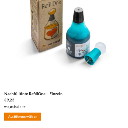
Nachfülltinte RefillOne – Einzeln
€
9,23
€
11,08
inkl. USt.
Ausführung wählen
Dieses