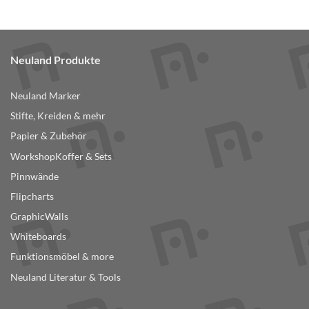
Produkt
weist
mehrere
Varianten
Neuland Produkte
auf.
Die
Optionen
Neuland Marker
können
Stifte, Kreiden & mehr
auf
der
Papier & Zubehör
Produktseite
WorkshopKoffer & Sets
gewählt
Pinnwände
werden
Flipcharts
GraphicWalls
Whiteboards
Funktionsmöbel & more
Neuland Literatur & Tools