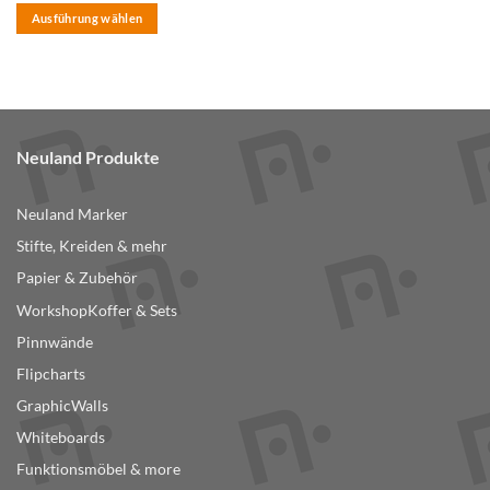
Ausführung wählen
Dieses
Produkt
weist
mehrere
Varianten
Neuland Produkte
auf.
Die
Optionen
Neuland Marker
können
Stifte, Kreiden & mehr
auf
der
Papier & Zubehör
Produktseite
WorkshopKoffer & Sets
gewählt
Pinnwände
werden
Flipcharts
GraphicWalls
Whiteboards
Funktionsmöbel & more