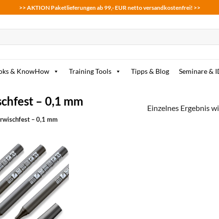
>> AKTION Paketlieferungen ab 99,- EUR netto versandkostenfrei! >>
oks & KnowHow
Training Tools
Tipps & Blog
Seminare & 
chfest – 0,1 mm
Einzelnes Ergebnis wi
rwischfest – 0,1 mm
zum
Merkzettel
hinzufügen