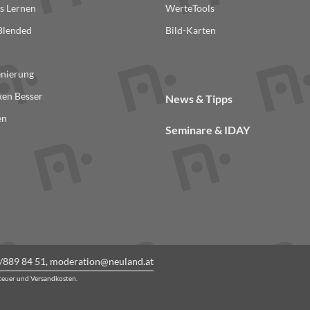
s Lernen
WerteTools
ite
 Blended
Bild-Karten
n
enierung
en Besser
News & Tipps
en
Seminare & IDAY
/889 84 51
,
moderation@neuland.at
steuer und Versandkosten.