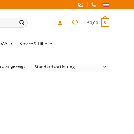
0
€
0,00
IDAY
Service & Hilfe
rd angezeigt