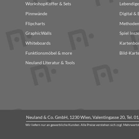
WorkshopKoffer & Sets
Lebendige
Produktse
gewählt
Pinnwände
Digital &
werden
Flipcharts
Methode
GraphicWalls
Spiel Insz
Whiteboards
Kartenbox
Funktionsmöbel & more
Bild-Kart
Neuland Literatur & Tools
Neuland & Co. GmbH, 1230 Wien, Valentingasse 20, Tel.
01
Wir liefern nur an gewerbliche Kunden. Alle Preise verstehen sich zzgl. Mehrwert