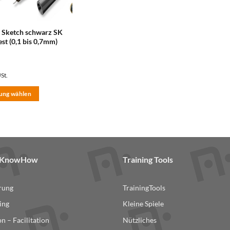
 Sketch schwarz SK
st (0,1 bis 0,7mm)
USt.
ung wählen
& KnowHow
Training Tools
erung
TrainingTools
ing
Kleine Spiele
n – Facilitation
Nützliches