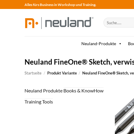
Skip
Alles fürs Business in Workshop und Training.
to
content
Suche
nach:
Neuland-Produkte
Bo
Neuland FineOne® Sketch, verwis
Startseite
/
Produkt Variante
/
Neuland FineOne® Sketch, ve
Neuland Produkte
Books & KnowHow
Training Tools