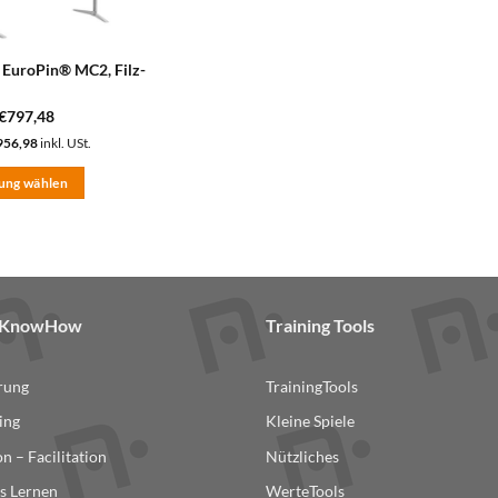
EuroPin® MC2, Filz-
€
797,48
956,98
inkl. USt.
ung wählen
& KnowHow
Training Tools
erung
TrainingTools
ing
Kleine Spiele
n – Facilitation
Nützliches
s Lernen
WerteTools
ite