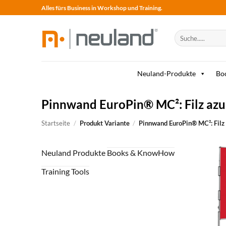
Skip
Alles fürs Business in Workshop und Training.
to
content
Suche
nach:
Neuland-Produkte
Bo
Pinnwand EuroPin® MC²: Filz azu
Startseite
/
Produkt Variante
/
Pinnwand EuroPin® MC²: Filz
Neuland Produkte
Books & KnowHow
Training Tools