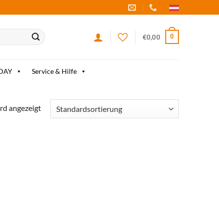
0
€
0,00
IDAY
Service & Hilfe
rd angezeigt