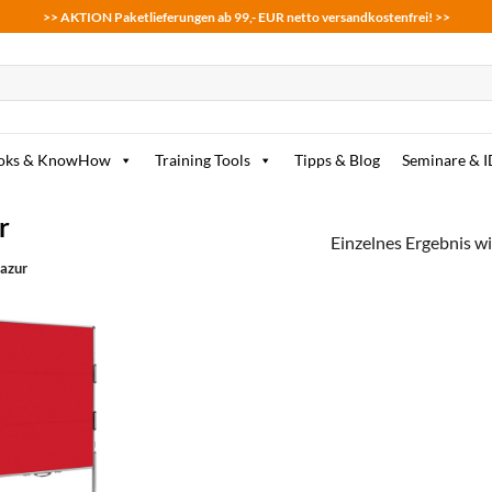
>> AKTION Paketlieferungen ab 99,- EUR netto versandkostenfrei! >>
oks & KnowHow
Training Tools
Tipps & Blog
Seminare & 
r
Einzelnes Ergebnis wi
 azur
zum
Merkzettel
hinzufügen