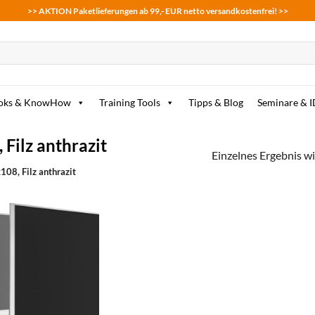
>> AKTION Paketlieferungen ab 99,- EUR netto versandkostenfrei! >>
oks & KnowHow
Training Tools
Tipps & Blog
Seminare & 
ilz anthrazit
Einzelnes Ergebnis wi
8, Filz anthrazit
zum
Merkzettel
hinzufügen