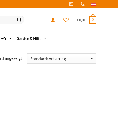
0
€
0,00
IDAY
Service & Hilfe
rd angezeigt