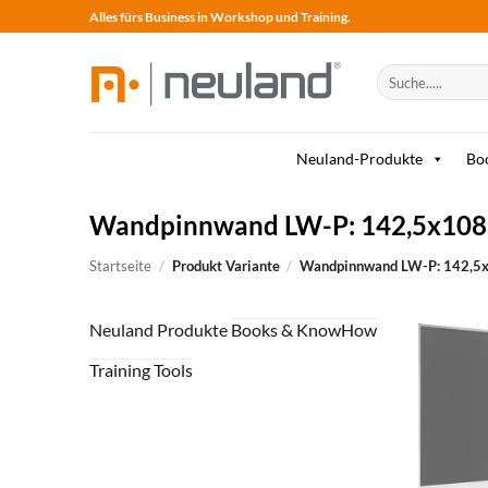
Skip
Alles fürs Business in Workshop und Training.
to
content
Suche
nach:
Neuland-Produkte
Bo
Wandpinnwand LW-P: 142,5x108, F
Startseite
/
Produkt Variante
/
Wandpinnwand LW-P: 142,5x10
Neuland Produkte
Books & KnowHow
Training Tools