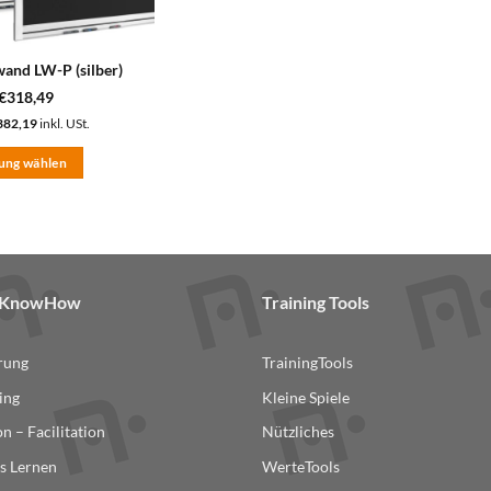
nd LW-P (silber)
€
318,49
382,19
inkl. USt.
ung wählen
& KnowHow
Training Tools
erung
TrainingTools
ing
Kleine Spiele
n – Facilitation
Nützliches
s Lernen
WerteTools
ite