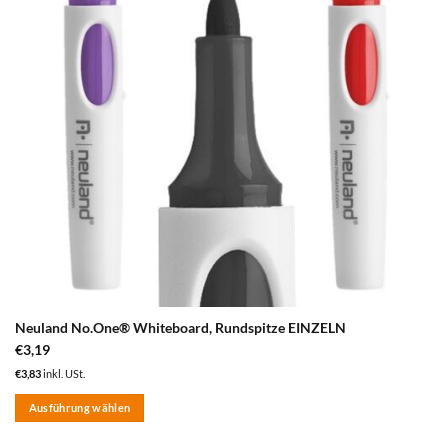
Neuland No.One® Whiteboard, Rundspitze EINZELN
€
3,19
€
3,83
inkl. USt.
Ausführung wählen
Dieses