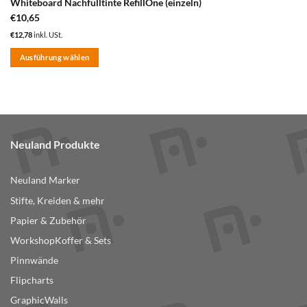
Whiteboard Nachfülltinte RefillOne (einzeln)
€
10,65
€
12,78
inkl. USt.
Ausführung wählen
Dieses
Produkt
weist
mehrere
Varianten
Neuland Produkte
auf.
Die
Optionen
Neuland Marker
können
Stifte, Kreiden & mehr
auf
der
Papier & Zubehör
Produktseite
WorkshopKoffer & Sets
gewählt
Pinnwände
werden
Flipcharts
GraphicWalls