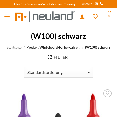
Skip
Kontakt
Alles fürs Business in Workshop und Training.
to
content
0
(W100) schwarz
Startseite
/
Produkt Whiteboard-Farbe wählen:
/
(W100) schwarz
FILTER
zum
Merkzettel
hinzufügen