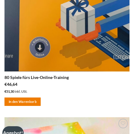
80 Spiele fürs Live-Online-Training
€
46,64
€
51,30
inkl. USt.
In den Warenkorb
Angebot!
zum