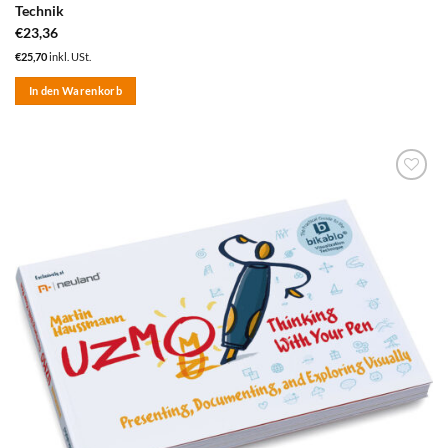
Technik
€
23,36
€
25,70
inkl. USt.
In den Warenkorb
zum
Merkzettel
hinzufügen