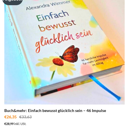
Merkzettel
hinzufügen
Buch&mehr: Einfach bewusst glücklich sein – 46 Impulse
€
26,35
€
33,63
€
28,99
inkl. USt.