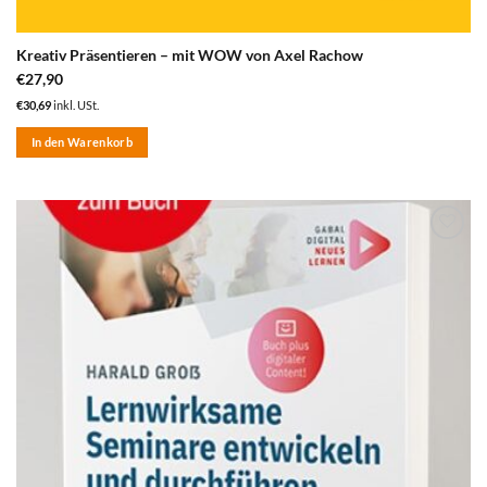
Kreativ Präsentieren – mit WOW von Axel Rachow
€
27,90
€
30,69
inkl. USt.
In den Warenkorb
zum
Merkzettel
hinzufügen