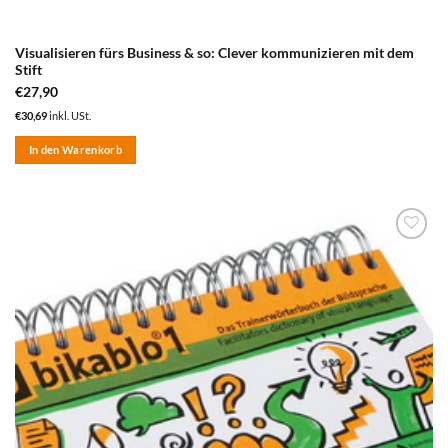
Visualisieren fürs Business & so: Clever kommunizieren mit dem
Stift
€
27,90
€
30,69
inkl. USt.
In den Warenkorb
zum
Merkzettel
hinzufügen