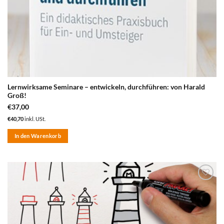
Lernwirksame Seminare – entwickeln, durchführen: von Harald
Groß!
€
37,00
€
40,70
inkl. USt.
In den Warenkorb
zum
Merkzettel
hinzufügen