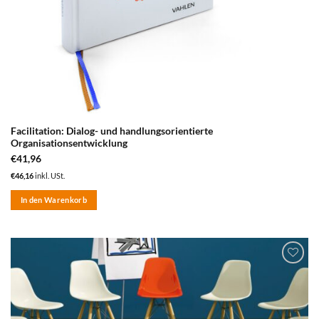
Facilitation: Dialog- und handlungsorientierte
Organisationsentwicklung
€
41,96
€
46,16
inkl. USt.
In den Warenkorb
zum
Merkzettel
hinzufügen