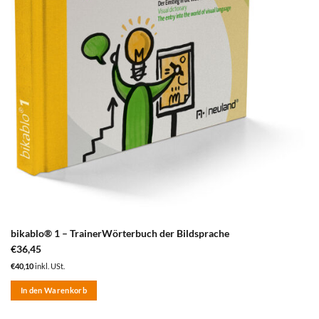
bikablo® 1 – TrainerWörterbuch der Bildsprache
€
36,45
€
40,10
inkl. USt.
In den Warenkorb