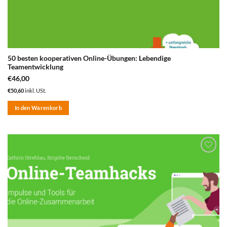
50 besten kooperativen Online-Übungen: Lebendige
Teamentwicklung
€
46,00
€
50,60
inkl. USt.
In den Warenkorb
zum
Merkzettel
hinzufügen