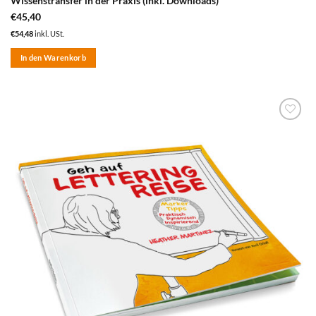
Wissenstransfer in der Praxis (inkl. Downloads)
€
45,40
€
54,48
inkl. USt.
In den Warenkorb
zum
Merkzettel
hinzufügen