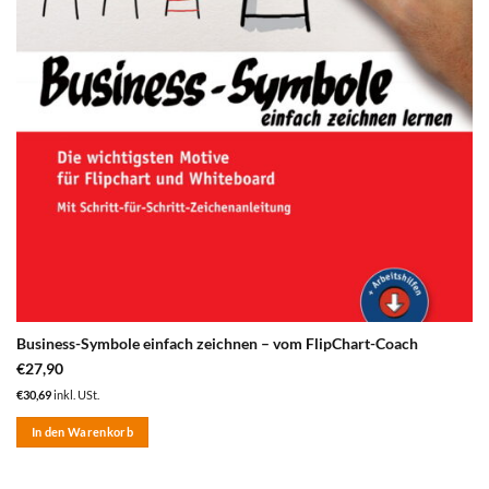
Business-Symbole einfach zeichnen – vom FlipChart-Coach
€
27,90
€
30,69
inkl. USt.
In den Warenkorb