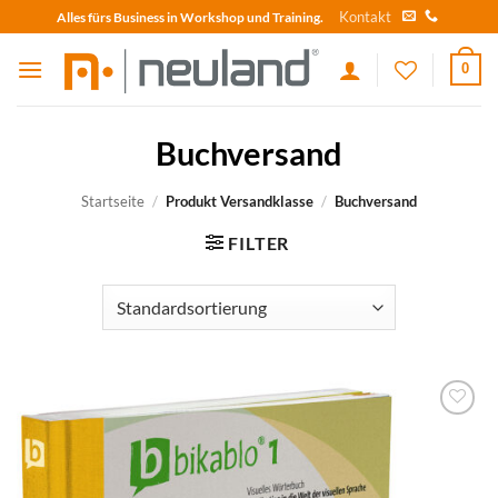
Skip
Kontakt
Alles fürs Business in Workshop und Training.
to
content
0
Buchversand
Startseite
/
Produkt Versandklasse
/
Buchversand
FILTER
zum
Merkzettel
hinzufügen