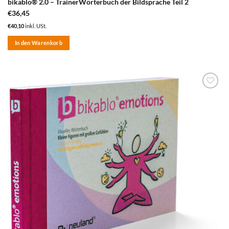
bikablo® 2.0 – TrainerWörterbuch der Bildsprache Teil 2
€
36,45
€
40,10
inkl. USt.
In den Warenkorb
zum
Merkzettel
hinzufügen