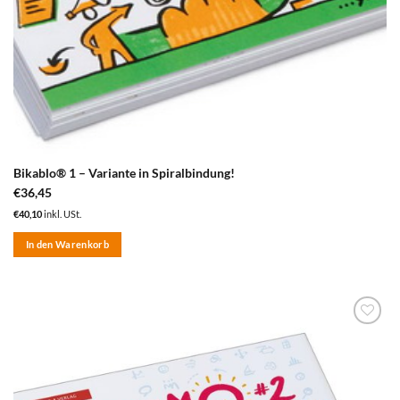
Bikablo® 1 – Variante in Spiralbindung!
€
36,45
€
40,10
inkl. USt.
In den Warenkorb
zum
Merkzettel
hinzufügen