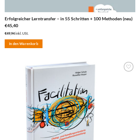
Erfolgreicher Lerntransfer – in 55 Schritten + 100 Methoden (neu)
€
45,40
€
49,94
inkl. USt.
In den Warenkorb
zum
Merkzettel
hinzufügen