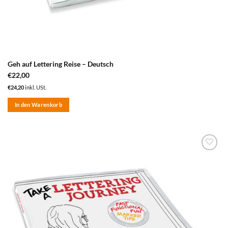
Geh auf Lettering Reise – Deutsch
€
22,00
€
24,20
inkl. USt.
In den Warenkorb
zum
Merkzettel
hinzufügen