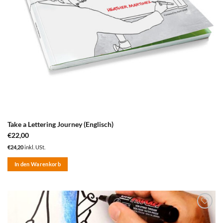
Take a Lettering Journey (Englisch)
€
22,00
€
24,20
inkl. USt.
In den Warenkorb
zum
Merkzettel