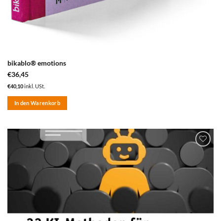
bikablo® emotions
€
36,45
€
40,10
inkl. USt.
In den Warenkorb
zum
Merkzettel
hinzufügen