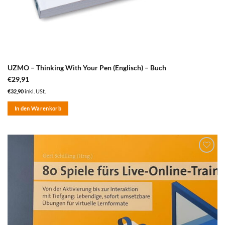
UZMO – Thinking With Your Pen (Englisch) – Buch
€
29,91
€
32,90
inkl. USt.
In den Warenkorb
zum
Merkzettel
hinzufügen