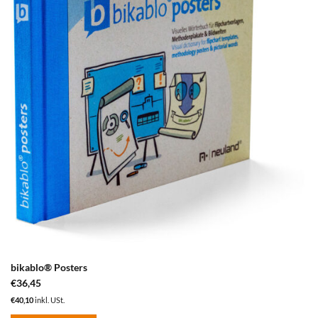
Merkzettel
hinzufügen
bikablo® Posters
€
36,45
€
40,10
inkl. USt.