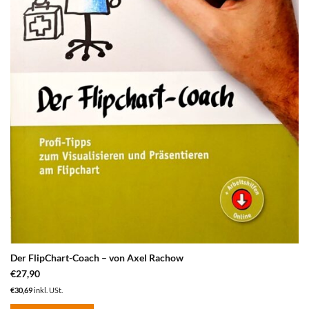
hinzufügen
Der FlipChart-Coach – von Axel Rachow
€
27,90
€
30,69
inkl. USt.