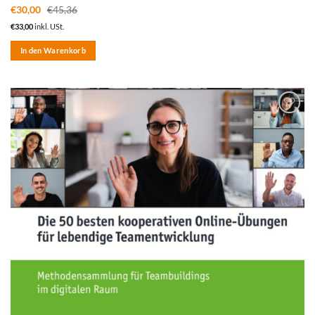
€
30,00
€
45,36
€
33,00
inkl. USt.
In den Warenkorb
zum
Merkzettel
hinzufügen