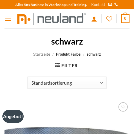
Skip
Kontakt
Alles fürs Business in Workshop und Training.
to
content
0
schwarz
Startseite
/
Produkt Farbe:
/
schwarz
FILTER
Angebot!
zum
Merkzettel
hinzufügen