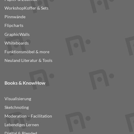
Produktseite
WorkshopKoffer & Sets
gewählt
Pinnwände
werden
Flipcharts
GraphicWalls
Whiteboards
Funktionsmöbel & more
Neuland Literatur & Tools
Books & KnowHow
Visualisierung
Sketchnoting
Moderation – Facilitation
Lebendiges Lernen
Digital & Blended