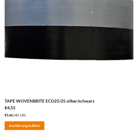
TAPE WOVENBRITE ECO25/25 silber/schwarz
€
4,55
€
5,46
inkl. USt.
Ausführung wählen
Dieses