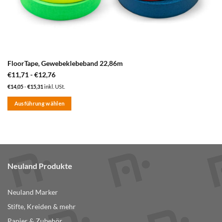
FloorTape, Gewebeklebeband 22,86m
€
11,71
-
€
12,76
€
14,05
-
€
15,31
inkl. USt.
Ausführung wählen
Dieses
Produkt
weist
mehrere
Varianten
Neuland Produkte
auf.
Die
Optionen
Neuland Marker
können
Stifte, Kreiden & mehr
auf
der
Papier & Zubehör