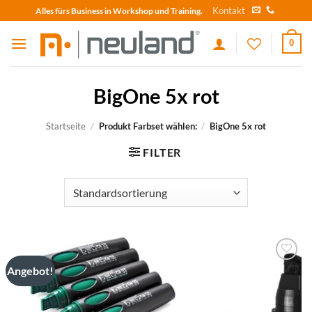
Skip
Kontakt
Alles fürs Business in Workshop und Training.
to
content
0
BigOne 5x rot
Startseite
/
Produkt Farbset wählen:
/
BigOne 5x rot
FILTER
Angebot!
zum
Merkzettel
hinzufügen