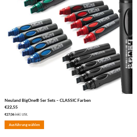
Neuland BigOne® 5er Sets – CLASSIC Farben
€
22,55
€
27,06
inkl. USt.
Ausführung wählen
Dieses