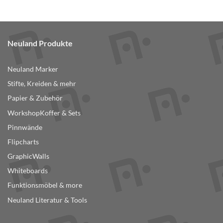
Produkt
weist
mehrere
Varianten
Neuland Produkte
auf.
Die
Optionen
Neuland Marker
können
Stifte, Kreiden & mehr
auf
der
Papier & Zubehör
Produktseite
WorkshopKoffer & Sets
gewählt
Pinnwände
werden
Flipcharts
GraphicWalls
Whiteboards
Funktionsmöbel & more
Neuland Literatur & Tools